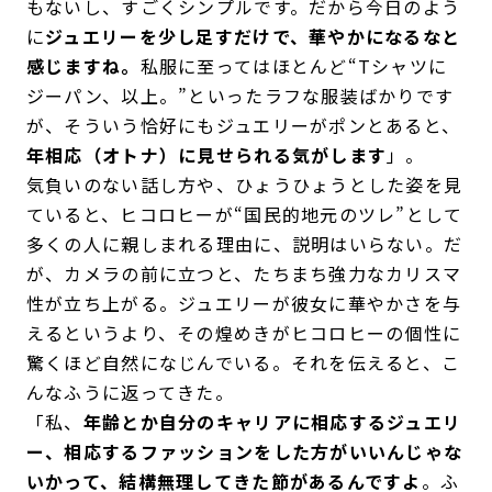
もないし、すごくシンプルです。だから今日のよう
に
ジュエリーを少し足すだけで、華やかになるなと
感じますね。
私服に至ってはほとんど“Tシャツに
ジーパン、以上。”といったラフな服装ばかりです
が、そういう恰好にもジュエリーがポンとあると、
年相応（オトナ）に見せられる気がします
」。
気負いのない話し方や、ひょうひょうとした姿を見
ていると、ヒコロヒーが“国民的地元のツレ”として
多くの人に親しまれる理由に、説明はいらない。だ
が、カメラの前に立つと、たちまち強力なカリスマ
性が立ち上がる。ジュエリーが彼女に華やかさを与
えるというより、その煌めきがヒコロヒーの個性に
驚くほど自然になじんでいる。それを伝えると、こ
んなふうに返ってきた。
「私、
年齢とか自分のキャリアに相応するジュエリ
ー、相応するファッションをした方がいいんじゃな
いかって、結構無理してきた節があるんですよ
。ふ