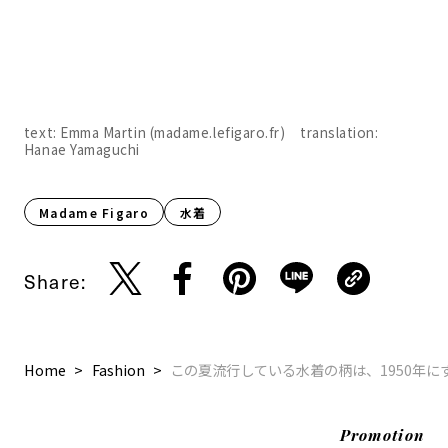
text: Emma Martin (madame.lefigaro.fr) translation:
Hanae Yamaguchi
Madame Figaro
水着
Share:
Home
Fashion
この夏流行している水着の柄は、1950年
Promotion