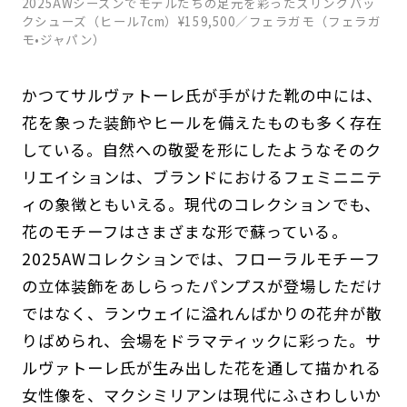
2025AWシーズンでモデルたちの足元を彩ったスリングバッ
クシューズ（ヒール7cm）¥159,500／フェラガモ（フェラガ
モ•ジャパン）
かつてサルヴァトーレ氏が手がけた靴の中には、
花を象った装飾やヒールを備えたものも多く存在
している。自然への敬愛を形にしたようなそのク
リエイションは、ブランドにおけるフェミニニテ
ィの象徴ともいえる。現代のコレクションでも、
花のモチーフはさまざまな形で蘇っている。
2025AWコレクションでは、フローラルモチーフ
の立体装飾をあしらったパンプスが登場しただけ
ではなく、ランウェイに溢れんばかりの花弁が散
りばめられ、会場をドラマティックに彩った。サ
ルヴァトーレ氏が生み出した花を通して描かれる
女性像を、マクシミリアンは現代にふさわしいか