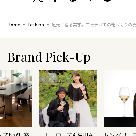
Home
Fashion
足元に宿る美学。フェラガモの靴づくりの
Brand Pick-Up
セプトが提案
エリーローズ＆荒川弘
ドン ペリニ