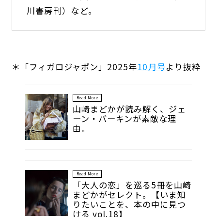
川書房刊）など。
＊「フィガロジャポン」2025年
10月号
より抜粋
Read More
山崎まどかが読み解く、ジェ
ーン・バーキンが素敵な理
由。
Read More
「大人の恋」を巡る5冊を山崎
まどかがセレクト。【いま知
りたいことを、本の中に見つ
ける vol.18】