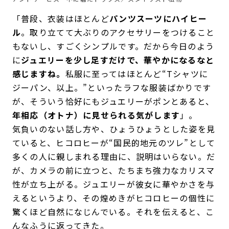
「普段、衣装はほとんど
パンツスーツにハイヒー
ル
。取り立てて大ぶりのアクセサリーをつけること
もないし、すごくシンプルです。だから今日のよう
に
ジュエリーを少し足すだけで、華やかになるなと
感じますね。
私服に至ってはほとんど“Tシャツに
ジーパン、以上。”といったラフな服装ばかりです
が、そういう恰好にもジュエリーがポンとあると、
年相応（オトナ）に見せられる気がします
」。
気負いのない話し方や、ひょうひょうとした姿を見
ていると、ヒコロヒーが“国民的地元のツレ”として
多くの人に親しまれる理由に、説明はいらない。だ
が、カメラの前に立つと、たちまち強力なカリスマ
性が立ち上がる。ジュエリーが彼女に華やかさを与
えるというより、その煌めきがヒコロヒーの個性に
驚くほど自然になじんでいる。それを伝えると、こ
んなふうに返ってきた。