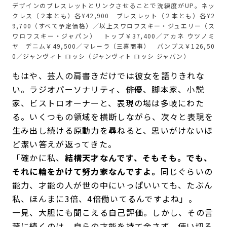
デザインのブレスレットとリンクさせることで洗練度がUP。ネッ
クレス（２本とも）各¥42,900 ブレスレット（２本とも）各¥2
9,700（すべて予定価格）／以上スワロフスキー・ジュエリー（ス
ワロフスキー・ジャパン） トップ￥37,400／アカネ ウツノミ
ヤ デニム￥49,500／マレーラ（三喜商事） パンプス￥126,50
0／ジャンヴィト ロッシ（ジャンヴィト ロッシ ジャパン）
もはや、芸人の肩書きだけでは彼女を語りきれな
い。ラジオパーソナリティ、俳優、脚本家、小説
家、ビストロオーナーと、表現の場は多岐にわた
る。いくつもの領域を横断しながら、次々と表現を
生み出し続ける原動力を尋ねると、思いがけないほ
ど潔い答えが返ってきた。
「確かに私、
結構天才なんです、そもそも。でも、
それに輪をかけて努力家なんですよ。
同じぐらいの
能力、才能の人が世の中にいっぱいいても、たぶん
私、ほんまに3倍、4倍働いてるんですよね」。
一見、大胆にも聞こえる自己評価。しかし、その言
葉に続くのは、自らの才能を持て余さず、使い切ろ