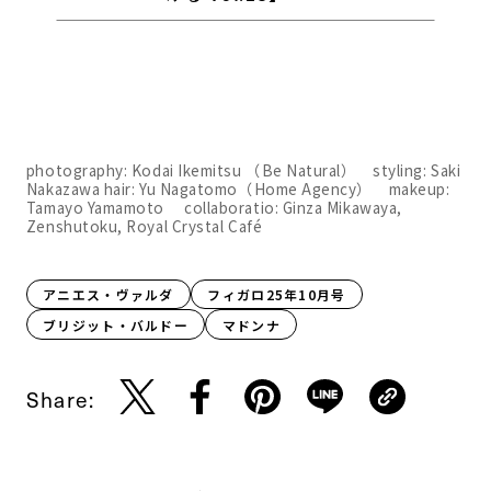
photography: Kodai Ikemitsu （Be Natural） styling: Saki
Nakazawa hair: Yu Nagatomo（Home Agency） makeup:
Tamayo Yamamoto collaboratio: Ginza Mikawaya,
Zenshutoku, Royal Crystal Café
アニエス・ヴァルダ
フィガロ25年10月号
ブリジット・バルドー
マドンナ
Share: