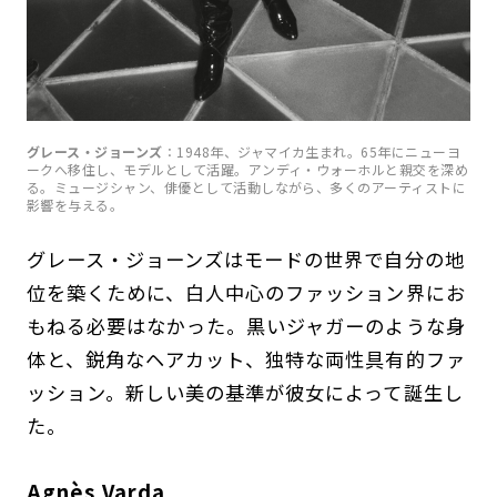
グレース・ジョーンズ
：1948年、ジャマイカ生まれ。65年にニューヨ
ークへ移住し、モデルとして活躍。アンディ・ウォーホルと親交を深め
る。ミュージシャン、俳優として活動しながら、多くのアーティストに
影響を与える。
グレース・ジョーンズはモードの世界で自分の地
位を築くために、白人中心のファッション界にお
もねる必要はなかった。黒いジャガーのような身
体と、鋭角なヘアカット、独特な両性具有的ファ
ッション。新しい美の基準が彼女によって誕生し
た。
Agnès Varda