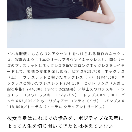
どんな服装にもさらりとアクセントをつけられる新作のネックレ
ス。写真のように１本のオールアラウンドネックレスと、同シリー
ズのブレスレットとネックレスを繋いだロングネックレスをレイヤ
ードして、表情の変化を楽しめる。ピアス¥29,700 ネックレス
（上）、ブレスレットと繋いだネックレス（下） 各¥44,000 ネ
ックレスと繋いだブレスレット¥34,100 セット リング（人差し
指と中指）¥44,000（すべて予定価格）／以上スワロフスキー・ジ
ュエリー（スワロフスキー・ジャパン） トップス￥53,900 パ
ンツ￥63,800／ともにリヴィアナ コンティ（イザ） パンプス￥
118,800／トーテム（トーテム クライアントサービス）
彼女自身はこれまでの歩みを、ポジティブな思考に
よって人生を切り開いてきたとは捉えていない。