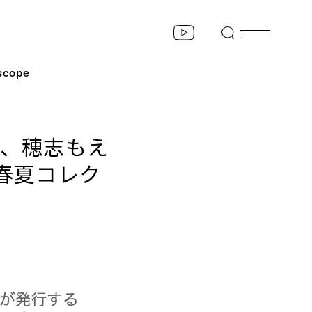
scope
ISA、穂志もえ
春夏コレク