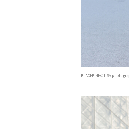
BLACKPINKのLISA photograph