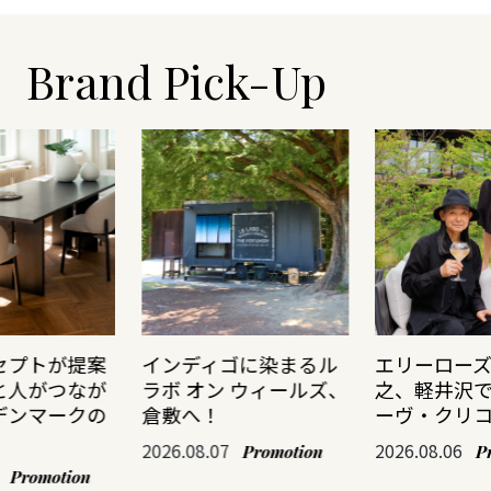
Brand Pick-Up
セプトが提案
インディゴに染まるル
エリーロー
と人がつなが
ラボ オン ウィールズ、
之、軽井沢
デンマークの
倉敷へ！
ーヴ・クリ
2026.08.07
2026.08.06
Promotion
P
Promotion