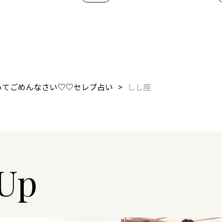
ってごめんなさい♡♡セレブ占い
しし座
-Up