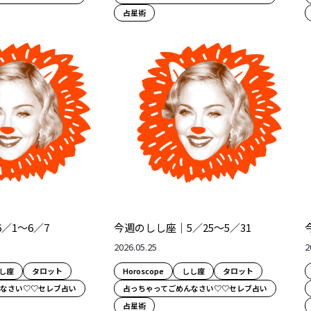
占星術
／1～6／7
今週のしし座｜5／25～5／31
2026.05.25
2
し座
タロット
Horoscope
しし座
タロット
んなさい♡♡セレブ占い
占っちゃってごめんなさい♡♡セレブ占い
占星術