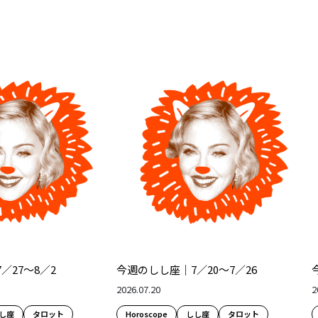
／27～8／2
今週のしし座｜7／20～7／26
2026.07.20
2
し座
タロット
Horoscope
しし座
タロット