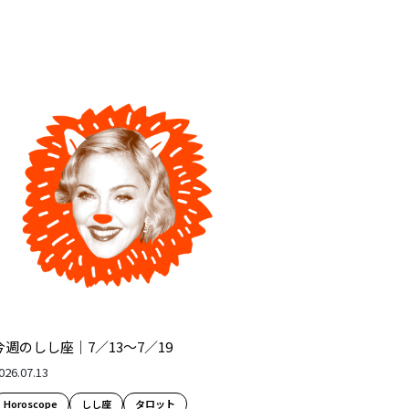
今週のしし座｜7／13～7／19
026.07.13
Horoscope
しし座
タロット