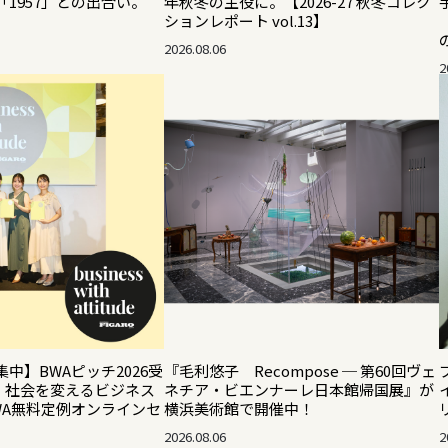
1957」との出合い。
年秋冬の主役に。【2026-27 秋冬コレク
ションレポート vol.13】
2026.08.06
2
集中】BWAピッチ2026受
『毛利悠子 Recompose ─ 第60回ヴェ
！ 社会を変えるビジネス
ネチア・ビエンナーレ日本館帰国展』が
WA無料定例オンラインセ
横浜美術館で開催中！
2026.08.06
2