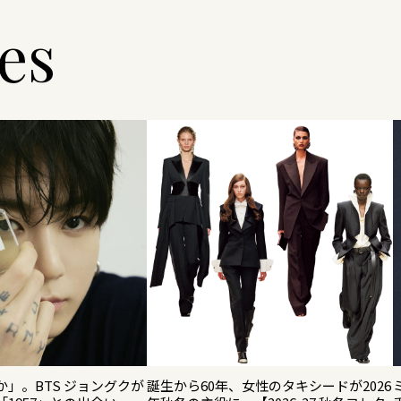
les
」。BTS ジョングクが
誕生から60年、女性のタキシードが2026