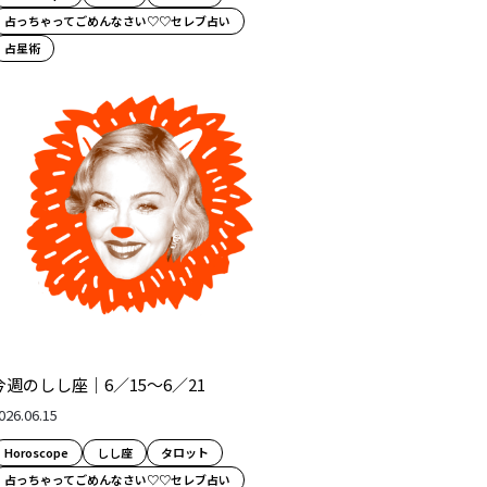
占っちゃってごめんなさい♡♡セレブ占い
占星術
今週のしし座｜6／15～6／21
026.06.15
Horoscope
しし座
タロット
占っちゃってごめんなさい♡♡セレブ占い