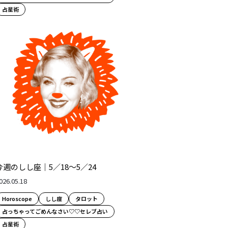
占星術
今週のしし座｜5／18～5／24
026.05.18
Horoscope
しし座
タロット
占っちゃってごめんなさい♡♡セレブ占い
占星術