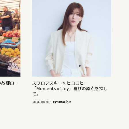
の故郷ロー
スワロフスキー×ヒコロヒー
バ
「Moments of Joy」喜びの原点を探し
レ
て。
202
2026.08.01
Promotion