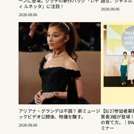
ーンに登場。グッチの新作バッグ「レデ
語る、シャネル「
ィ ルネッタ」に注目！
2026.08.06
2026.08.06
アリアナ・グランデは不調？ 新ミュージ
【8/27参加者募
ックビデオ公開後、物議を醸す。
賞者3組が登場
の育て方。｜B
2026.08.06
ミナー