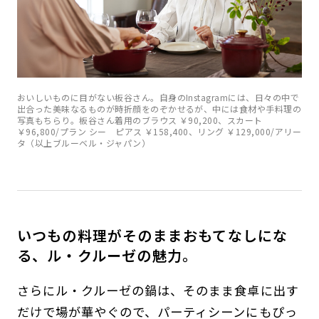
おいしいものに目がない板谷さん。自身のInstagramには、日々の中で
出合った美味なるものが時折顔をのぞかせるが、中には食材や手料理の
写真もちらり。板谷さん着用のブラウス ￥90,200、スカート
￥96,800/プラン シー ピアス ￥158,400、リング ￥129,000/アリー
タ（以上ブルーベル・ジャパン）
いつもの料理がそのままおもてなしにな
る、ル・クルーゼの魅力。
さらにル・クルーゼの鍋は、そのまま食卓に出す
だけで場が華やぐので、パーティシーンにもぴっ