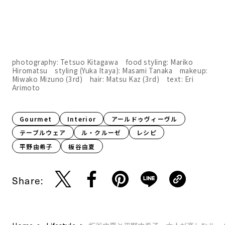
photography: Tetsuo Kitagawa food styling: Mariko
Hiromatsu styling (Yuka Itaya): Masami Tanaka makeup:
Miwako Mizuno (3rd) hair: Matsu Kaz (3rd) text: Eri
Arimoto
Gourmet
Interior
アールドゥヴィーヴル
テーブルウェア
ル・クルーゼ
レシピ
平野由希子
板谷由夏
Share: