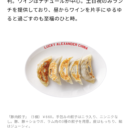
判。ワインはナチュールが中心。土日祝のみラン
チを提供しており、昼からワインを片手にゆるゆ
ると過ごすのも至福のひと時。
「豚肉餃子」（5個）￥660。手包みの餃子はニラ入り、ニンニクな
し。豚、豚＋ショウガ、ラム肉の3種の餃子を用意。皮はもっちり、餡
はジューシィ。