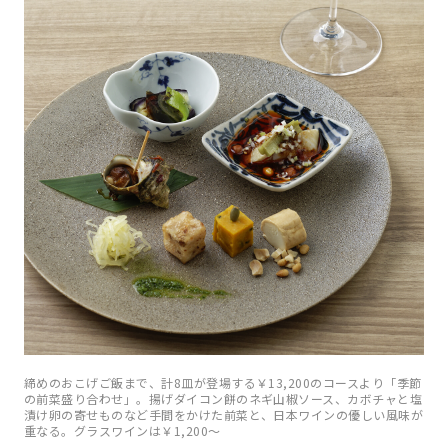
締めのおこげご飯まで、計8皿が登場する￥13,200のコースより「季節
の前菜盛り合わせ」。揚げダイコン餅のネギ山椒ソース、カボチャと塩
漬け卵の寄せものなど手間をかけた前菜と、日本ワインの優しい風味が
重なる。グラスワインは￥1,200〜