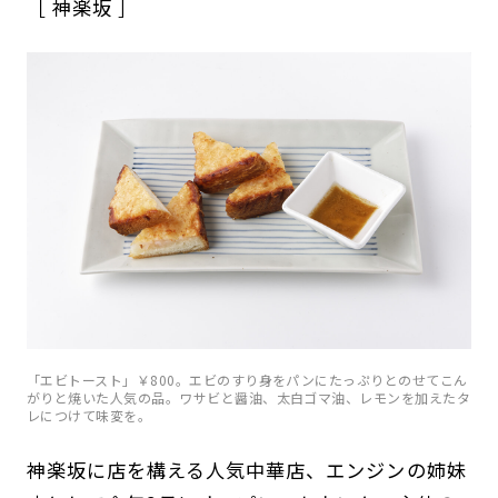
［ 神楽坂 ］
「エビトースト」￥800。エビのすり身をパンにたっぷりとのせてこん
がりと焼いた人気の品。ワサビと醤油、太白ゴマ油、レモンを加えたタ
レにつけて味変を。
神楽坂に店を構える人気中華店、エンジンの姉妹