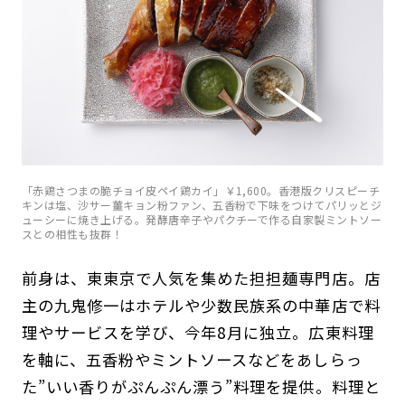
「赤鶏さつまの脆チョイ皮ペイ鶏カイ」￥1,600。香港版クリスピーチ
キンは塩、沙サー薑キョン粉ファン、五香粉で下味をつけてパリッとジ
ューシーに焼き上げる。発酵唐辛子やパクチーで作る自家製ミントソー
スとの相性も抜群！
前身は、東東京で人気を集めた担担麺専門店。店
主の九鬼修一はホテルや少数民族系の中華店で料
理やサービスを学び、今年8月に独立。広東料理
を軸に、五香粉やミントソースなどをあしらっ
た”いい香りがぷんぷん漂う”料理を提供。料理と