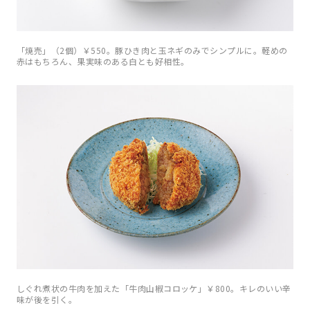
「焼売」（2個）￥550。豚ひき肉と玉ネギのみでシンプルに。軽めの
赤はもちろん、果実味のある白とも好相性。
しぐれ煮状の牛肉を加えた「牛肉山椒コロッケ」￥800。キレのいい辛
味が後を引く。