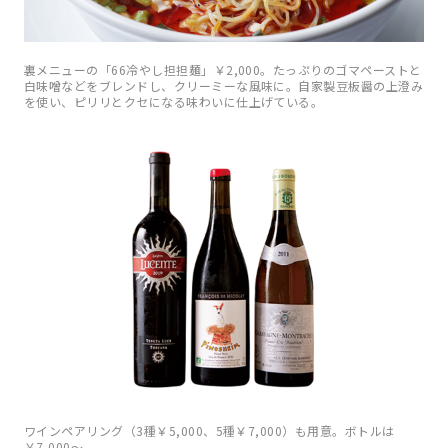
裏メニューの「66冷やし担担麺」￥2,000。たっぷりのゴマペーストと
白味噌などをブレンドし、クリーミーな風味に。自家製豆板醤の上澄み
を使い、ピリリとクセになる味わいに仕上げている。
ワインペアリング（3種￥5,000、5種￥7,000）も用意。ボトルは
￥7,000〜