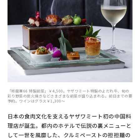
「彬龍華66 特製前菜」￥4,500。ヤザワミート特製のよだれ牛、旬の
彩り野菜の炭火焼きなどさまざまな前菜が盛り込まれる。前日までの要
予約。ワインはグラス￥1,300〜
日本の食肉文化を支えるヤザワミート初の中国料
理店が誕生。都内のホテルで伝説の裏メニューと
して一世を風靡した、クルミペーストの担担麺の