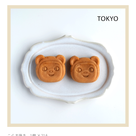
こぐま焼き 1個 ￥216