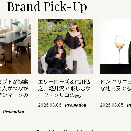
Brand Pick-Up
セプトが提案
エリーローズ＆荒川弘
ドン ペリニ
と人がつなが
之、軽井沢で楽しむヴ
な地で奏で
デンマークの
ーヴ・クリコの夏。
ー。
2026.08.06
2026.08.05
Promotion
P
Promotion