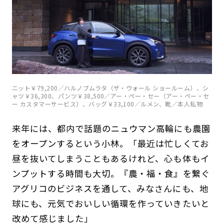
ニット￥79,200／ハルノブムラタ（ザ・ウォール ショールーム）、シ
ャツ￥36,300、パンツ￥38,500／アー・ペー・セー（アー・ペー・セ
ー カスタマーサービス）、バッグ￥33,100／ルメン、靴／本人私物
来年には、都内で話題のニュウマン高輪にも農園
をオープンするという小林。「最近は忙しくてお
昼を抜いてしまうこともあるけれど、心も体もイ
ンプットする時間も大切。『農・福・食』を繋ぐ
アグリコのビジネスを通して、みなさんにも、地
球にも、元気でおいしい循環を作っていきたいと
改めて感じました」