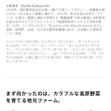
小林涼子｜Ryoko Kobayashi
1989年、東京都世田谷区出身。4歳で子役としてデビュー。俳優業を続
ける中、2014年より農業に携わり、2021年、株式会社AGRIKO（アグ
リコ）を設立。農業と福祉が連携する”農福連携”や魚の養殖と水耕栽培
を組み合わせたアクアポニクスという循環型栽培システムで注目を集
め、23年、フィガロジャポン「Business with Attitude Award 2023」
受賞。桜新町、白金、代々木の都市型農園に続き、26年春にも新規オ
ープン予定。
ニットベスト￥68,200／シュタイン（エンケル）、タートルニット
￥22,000／アー・ペー・セー（アー・ペー・セー カスタマーサービ
ス）、パンツ￥57,200／ハイク（ボウルズ）、スニーカー￥29,700／
ホカ®︎（デッカーズジャパン）、（上）イヤカフ￥33,000、（下）イヤ
カフ￥8800、人差し指リング￥49,500、中指リング￥165,00／アル
ティーダ ウード
まず向かったのは、カラフルな高原野菜
を育てる地元ファーム。