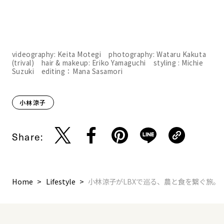
videography: Keita Motegi photography: Wataru Kakuta
(trival) hair & makeup: Eriko Yamaguchi styling : Michie
Suzuki editing：Mana Sasamori
小林涼子
Share:
Home
Lifestyle
小林涼子がLBXで巡る、農と食を繋ぐ旅。