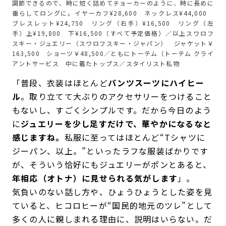
調節できるので、時に短く詰めてチョーカーのように、時に長めに
垂らしてロングに。イヤーカフ¥28,600 ネックレス¥44,000
ブレスレット¥24,750 リング（右手）¥16,500 リング（左
手）上¥19,800 下¥16,500（すべて予定価格）／以上スワロフ
スキー・ジュエリー（スワロフスキー・ジャパン） ジャケット￥
163,500 ショーツ￥48,500／ともにトーテム（トーテム クライ
アントサービス 中に着たトップス／スタイリスト私物
「普段、衣装はほとんど
パンツスーツにハイヒー
ル
。取り立てて大ぶりのアクセサリーをつけること
もないし、すごくシンプルです。だから今日のよう
に
ジュエリーを少し足すだけで、華やかになるなと
感じますね。
私服に至ってはほとんど“Tシャツに
ジーパン、以上。”といったラフな服装ばかりです
が、そういう恰好にもジュエリーがポンとあると、
年相応（オトナ）に見せられる気がします
」。
気負いのない話し方や、ひょうひょうとした姿を見
ていると、ヒコロヒーが“国民的地元のツレ”として
多くの人に親しまれる理由に、説明はいらない。だ