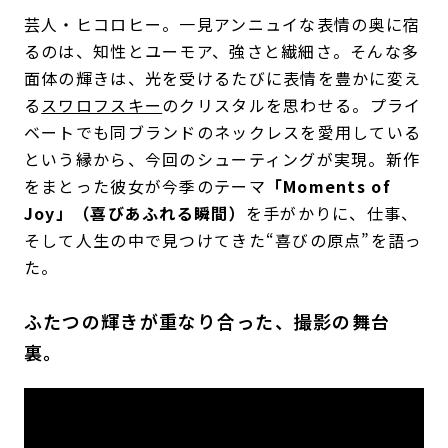
芸人・ヒコロヒー。一見アンニュイな表情の奥に宿
るのは、知性とユーモア、強さと繊細さ。そんな多
面体の輝きは、光を受けるたびに表情を豊かに変え
る
スワロフスキー
のクリスタルを思わせる。プライ
ベートでも同ブランドのネックレスを愛用している
という縁から、今回のシューティングが実現。新作
をまとった彼女が今季のテーマ
「Moments of
Joy」（喜びあふれる瞬間）
を手がかりに、仕事、
そして人生の中で見つけてきた“喜びの原点”を語っ
た。
ふたつの輝きが重なり合った、撮影の舞台
裏。