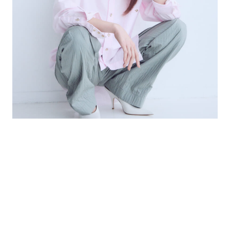
ヒコロヒーが愛用するのは、幸運のシンボルとして親しまれるスワ
ロフスキーの馬蹄モチーフのネックレス。オクタゴンシェイプが目
を引く「Dextera」バングルウォッチとの相性も◎。ネックレス¥2
3,650（予定価格）／スワロフスキー・ジュエリー（スワロフスキ
ー・ジャパン） ウォッチ¥71,500（予定価格）／スワロフスキ
ー・ウォッチ（スワロフスキー・ジャパン） シャツ￥36,300／
オルタンス（ピーアールワントーキョー） パンツ￥84,700／ト
リー バーチ（トリー バーチ ジャパン） パンプス￥156,200