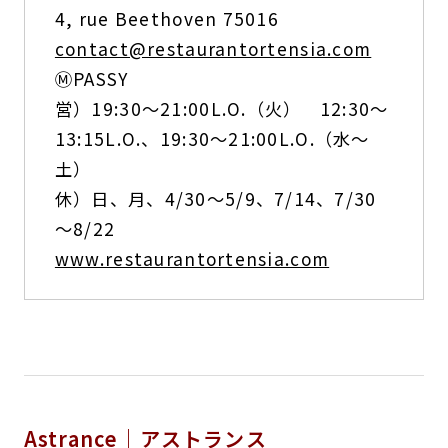
4, rue Beethoven 75016
contact@restaurantortensia.com
ⓂPASSY
営）19:30～21:00L.O.（火） 12:30～
13:15L.O.、19:30～21:00L.O.（水～
土）
休）日、月、4/30～5/9、7/14、7/30
～8/22
www.restaurantortensia.com
Astrance｜アストランス