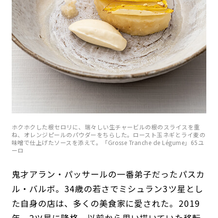
ホクホクした根セロリに、瑞々しい生チャービルの根のスライスを重
ね、オレンジピールのパウダーをちらした。ロースト玉ネギとライ麦の
味噌で仕上げたソースを添えて。「Grosse Tranche de Légume」65ユ
ーロ
鬼才アラン・パッサールの一番弟子だったパスカ
ル・バルボ。34歳の若さでミシュラン3ツ星とし
た自身の店は、多くの美食家に愛された。2019
年、2ツ星に降格。以前から思い描いていた移転