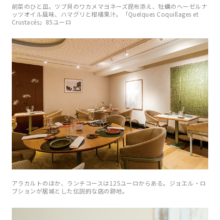
前菜のひと皿。ツブ貝のワカメマヨネーズ昆布添え、牡蠣のヘーゼルナ
ッツオイル風味、ハマグリと柑橘果汁。「Quelques Coquillages et
Crustacés」85ユーロ
アラカルトのほか、ランチコースは125ユーロからある。ジョエル・ロ
ブションが居城とした伝説的な店の跡地。