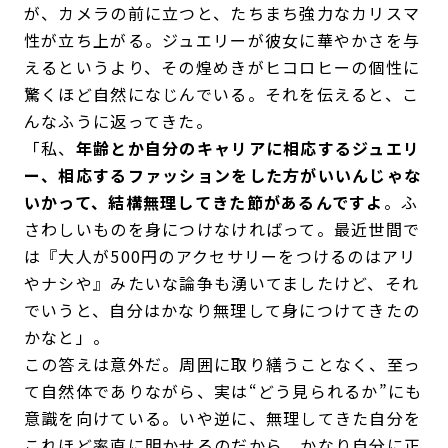
が、カメラの前に立つと、たちまち強力なカリスマ
性が立ち上がる。ジュエリーが彼女に華やかさを与
えるというより、その煌めきがヒコロヒーの個性に
驚くほど自然になじんでいる。それを伝えると、こ
んなふうに返ってきた。
「私、
年齢とか自分のキャリアに相応するジュエリ
ー、相応するファッションをした方がいいんじゃな
いかって、結構無理してきた節があるんですよ
。ふ
さわしいものを身につけなければって。最近世間で
は『大人が500円のアクセサリーをつけるのはアリ
やナシや』みたいな論争も湧いてましたけど、それ
でいうと、自分はかなり無理して身につけてきたの
かなと」。
この答えは意外だ。周囲に取り繕うことなく、至っ
て自然体でありながら、実は“どう見られるか”にも
意識を向けている。いや逆に、無理してきた自分を
これほど率直に明かせるのだから、かなり自分に正