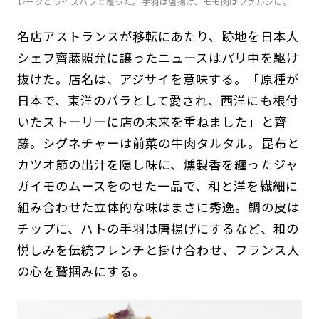
レークとライスパフで覆った。手羽は唐揚げ、モモ肉はファルシに。
名店アストランスが移転にあたり、跡地を日本人
シェフ齊藤照允に譲ったニュースはパリ中を駆け
抜けた。店名は、アジサイを意味する。「原種が
日本で、東洋のバラとして愛され、西洋にも根付
いたストーリーに店の未来を重ねました」と齊
藤。シグネチャーは前菜の牛肉タルタル。昆布と
カツオ節の出汁を隠し味に、燻製香を纏ったジャ
ガイモのムースをのせた一品で、和と洋を繊細に
組み合わせた立体的な味はまさに秀逸。鯛の皮は
チップに、ハトの手羽は唐揚げにするなど、和の
悦しみを伝統フレンチと掛け合わせ、フランス人
の心を鷲掴みにする。