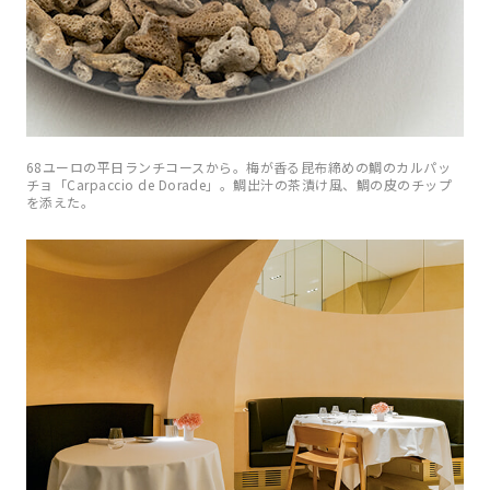
68ユーロの平日ランチコースから。梅が香る昆布締めの鯛のカルパッ
チョ「Carpaccio de Dorade」。鯛出汁の茶漬け風、鯛の皮のチップ
を添えた。