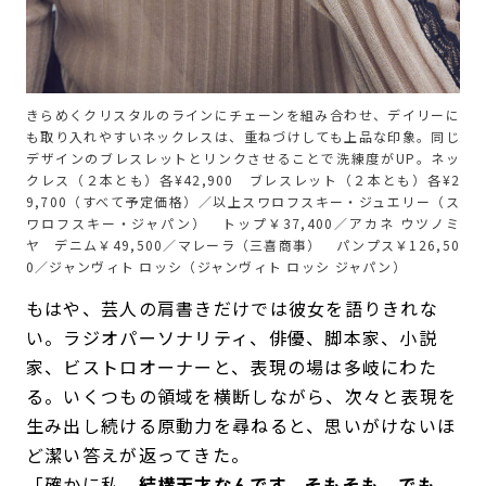
きらめくクリスタルのラインにチェーンを組み合わせ、デイリーに
も取り入れやすいネックレスは、重ねづけしても上品な印象。同じ
デザインのブレスレットとリンクさせることで洗練度がUP。ネッ
クレス（２本とも）各¥42,900 ブレスレット（２本とも）各¥2
9,700（すべて予定価格）／以上スワロフスキー・ジュエリー（ス
ワロフスキー・ジャパン） トップ￥37,400／アカネ ウツノミ
ヤ デニム￥49,500／マレーラ（三喜商事） パンプス￥126,50
0／ジャンヴィト ロッシ（ジャンヴィト ロッシ ジャパン）
もはや、芸人の肩書きだけでは彼女を語りきれな
い。ラジオパーソナリティ、俳優、脚本家、小説
家、ビストロオーナーと、表現の場は多岐にわた
る。いくつもの領域を横断しながら、次々と表現を
生み出し続ける原動力を尋ねると、思いがけないほ
ど潔い答えが返ってきた。
「確かに私、
結構天才なんです、そもそも。でも、