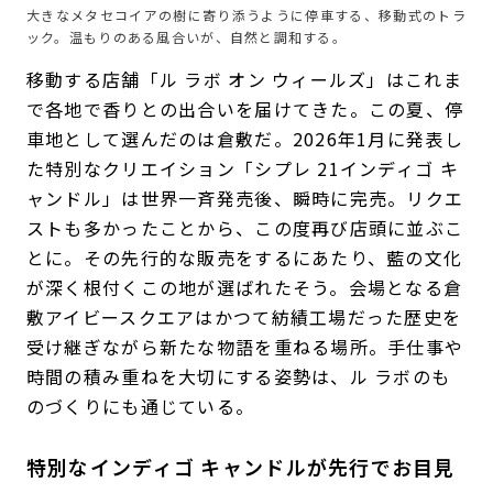
大きなメタセコイアの樹に寄り添うように停車する、移動式のトラ
ック。温もりのある風合いが、自然と調和する。
移動する店舗「ル ラボ オン ウィールズ」はこれま
で各地で香りとの出合いを届けてきた。この夏、停
車地として選んだのは倉敷だ。2026年1月に発表し
た特別なクリエイション「シプレ 21インディゴ キ
ャンドル」は世界一斉発売後、瞬時に完売。リクエ
ストも多かったことから、この度再び店頭に並ぶこ
とに。その先行的な販売をするにあたり、藍の文化
が深く根付くこの地が選ばれたそう。会場となる倉
敷アイビースクエアはかつて紡績工場だった歴史を
受け継ぎながら新たな物語を重ねる場所。手仕事や
時間の積み重ねを大切にする姿勢は、ル ラボのも
のづくりにも通じている。
特別なインディゴ キャンドルが先行でお目見