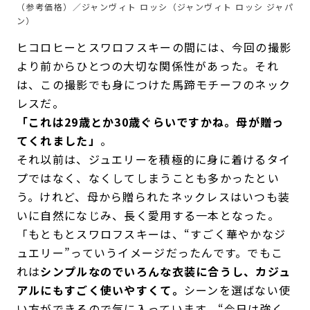
（参考価格）／ジャンヴィト ロッシ（ジャンヴィト ロッシ ジャパ
ン）
ヒコロヒーとスワロフスキーの間には、今回の撮影
より前からひとつの大切な関係性があった。それ
は、この撮影でも身につけた馬蹄モチーフのネック
レスだ。
「これは29歳とか30歳ぐらいですかね。母が贈っ
てくれました」
。
それ以前は、ジュエリーを積極的に身に着けるタイ
プではなく、なくしてしまうことも多かったとい
う。けれど、母から贈られたネックレスはいつも装
いに自然になじみ、長く愛用する一本となった。
「もともとスワロフスキーは、“すごく華やかなジ
ュエリー”っていうイメージだったんです。でもこ
れは
シンプルなのでいろんな衣装に合うし、カジュ
アルにもすごく使いやすくて。
シーンを選ばない使
い方ができるので気に入っています。“今日は強く