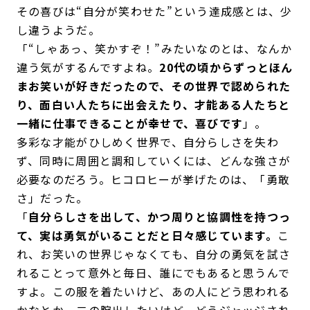
その喜びは“自分が笑わせた”という達成感とは、少
し違うようだ。
「“しゃあっ、笑かすぞ！”みたいなのとは、なんか
違う気がするんですよね。
20代の頃からずっとほん
まお笑いが好きだったので、その世界で認められた
り、面白い人たちに出会えたり、才能ある人たちと
一緒に仕事できることが幸せで、喜びです
」。
多彩な才能がひしめく世界で、自分らしさを失わ
ず、同時に周囲と調和していくには、どんな強さが
必要なのだろう。ヒコロヒーが挙げたのは、「勇敢
さ」だった。
「
自分らしさを出して、かつ周りと協調性を持つっ
て、実は勇気がいることだと日々感じています。
こ
れ、お笑いの世界じゃなくても、自分の勇気を試さ
れることって意外と毎日、誰にでもあると思うんで
すよ。この服を着たいけど、あの人にどう思われる
かなとか。二の腕出したいけど、どうジャッジされ