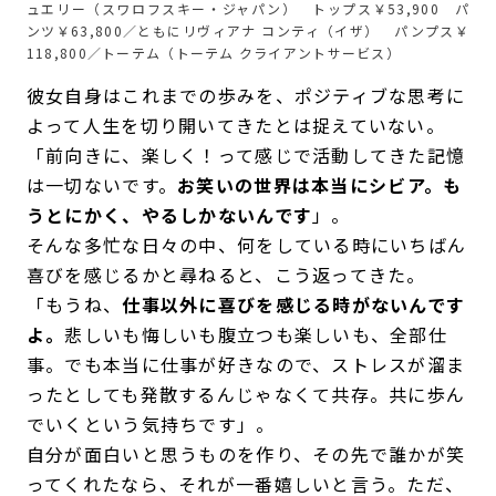
ュエリー（スワロフスキー・ジャパン） トップス￥53,900 パ
ンツ￥63,800／ともにリヴィアナ コンティ（イザ） パンプス￥
118,800／トーテム（トーテム クライアントサービス）
彼女自身はこれまでの歩みを、ポジティブな思考に
よって人生を切り開いてきたとは捉えていない。
「前向きに、楽しく！って感じで活動してきた記憶
は一切ないです。
お笑いの世界は本当にシビア。も
うとにかく、やるしかないんです
」。
そんな多忙な日々の中、何をしている時にいちばん
喜びを感じるかと尋ねると、こう返ってきた。
「もうね、
仕事以外に喜びを感じる時がないんです
よ。
悲しいも悔しいも腹立つも楽しいも、全部仕
事。でも本当に仕事が好きなので、ストレスが溜ま
ったとしても発散するんじゃなくて共存。共に歩ん
でいくという気持ちです」。
自分が面白いと思うものを作り、その先で誰かが笑
ってくれたなら、それが一番嬉しいと言う。ただ、