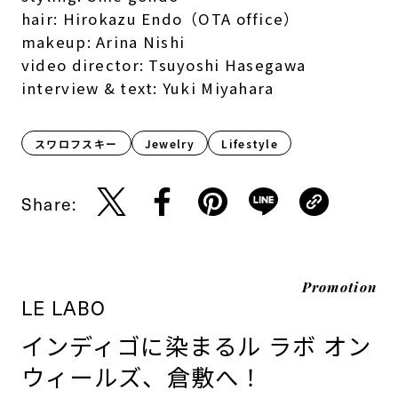
hair: Hirokazu Endo（OTA office）
makeup: Arina Nishi
video director: Tsuyoshi Hasegawa
interview & text: Yuki Miyahara
スワロフスキー
Jewelry
Lifestyle​
Share:
Promotion
LE LABO
インディゴに染まるル ラボ オン
ウィールズ、倉敷へ！