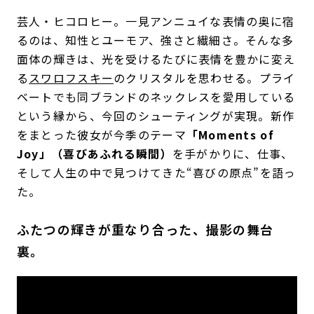
芸人・ヒコロヒー。一見アンニュイな表情の奥に宿
るのは、知性とユーモア、強さと繊細さ。そんな多
面体の輝きは、光を受けるたびに表情を豊かに変え
る
スワロフスキー
のクリスタルを思わせる。プライ
ベートでも同ブランドのネックレスを愛用している
という縁から、今回のシューティングが実現。新作
をまとった彼女が今季のテーマ
「Moments of
Joy」（喜びあふれる瞬間）
を手がかりに、仕事、
そして人生の中で見つけてきた“喜びの原点”を語っ
た。
ふたつの輝きが重なり合った、撮影の舞台
裏。