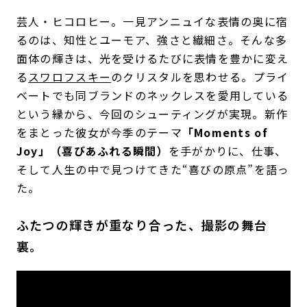
芸人・ヒコロヒー。一見アンニュイな表情の奥に宿
るのは、知性とユーモア、強さと繊細さ。そんな多
面体の輝きは、光を受けるたびに表情を豊かに変え
る
スワロフスキー
のクリスタルを思わせる。プライ
ベートでも同ブランドのネックレスを愛用している
という縁から、今回のシューティングが実現。新作
をまとった彼女が今季のテーマ
「Moments of
Joy」（喜びあふれる瞬間）
を手がかりに、仕事、
そして人生の中で見つけてきた“喜びの原点”を語っ
た。
ふたつの輝きが重なり合った、撮影の舞台
裏。