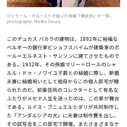
ジェラール・ガルーストが描いた絵画『錬金術』の一部。
photography: Mariko Omura
このデュカス バカラの建物は、1892年に裕福な
ベルギーの銀行家ビショフスハイムが建築家のポ
ール＝エルネスト・サンソンに建てさせたもので
ある。1932年、その孫娘マリー＝ロールのシャ
ルル・ドゥ・ノワイユ子爵との結婚に際し、新婚
夫妻に結婚祝いとして祖母からこの個人邸宅が贈
られたのだ。前衛芸術のコレクターとして有名な
ふたりがメセナ人生を送ったのは、この家が舞台
である。ルイス・ブニュエルとダリが共同制作し
た『アンダルシアの犬』に夫妻は制作費を出し、
その試写会をこの邸宅で開催。またさまざまなテ