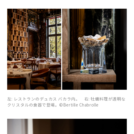
左: レストランのデュカス バカラ内。 右: 牡蠣料理が透明な
クリスタルの食器で登場。©Bertille Chabrolle