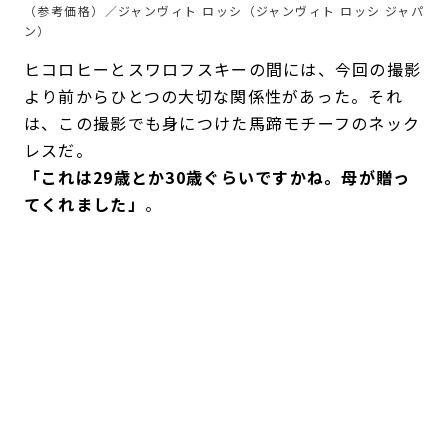
（参考価格）／ジャンヴィト ロッシ（ジャンヴィト ロッシ ジャパ
ン）
ヒコロヒーとスワロフスキーの間には、今回の撮影
より前からひとつの大切な関係性があった。それ
は、この撮影でも身につけた馬蹄モチーフのネック
レスだ。
「これは29歳とか30歳ぐらいですかね。母が贈っ
てくれました」
。
それ以前は、ジュエリーを積極的に身に着けるタイ
プではなく、なくしてしまうことも多かったとい
う。けれど、母から贈られたネックレスはいつも装
いに自然になじみ、長く愛用する一本となった。
「もともとスワロフスキーは、“すごく華やかなジ
ュエリー”っていうイメージだったんです。でもこ
れは
シンプルなのでいろんな衣装に合うし、カジュ
アルにもすごく使いやすくて。
シーンを選ばない使
い方ができるので気に入っています。“今日は強く