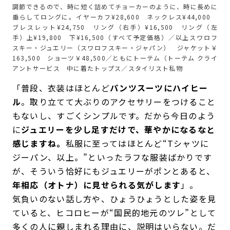
調節できるので、時に短く詰めてチョーカーのように、時に長めに
垂らしてロングに。イヤーカフ¥28,600 ネックレス¥44,000
ブレスレット¥24,750 リング（右手）¥16,500 リング（左
手）上¥19,800 下¥16,500（すべて予定価格）／以上スワロフ
スキー・ジュエリー（スワロフスキー・ジャパン） ジャケット￥
163,500 ショーツ￥48,500／ともにトーテム（トーテム クライ
アントサービス 中に着たトップス／スタイリスト私物
「普段、衣装はほとんど
パンツスーツにハイヒー
ル
。取り立てて大ぶりのアクセサリーをつけること
もないし、すごくシンプルです。だから今日のよう
に
ジュエリーを少し足すだけで、華やかになるなと
感じますね。
私服に至ってはほとんど“Tシャツに
ジーパン、以上。”といったラフな服装ばかりです
が、そういう恰好にもジュエリーがポンとあると、
年相応（オトナ）に見せられる気がします
」。
気負いのない話し方や、ひょうひょうとした姿を見
ていると、ヒコロヒーが“国民的地元のツレ”として
多くの人に親しまれる理由に、説明はいらない。だ