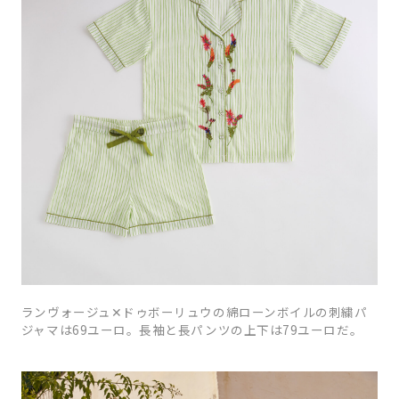
ランヴォージュ✕ドゥボーリュウの綿ローンボイルの刺繍パ
ジャマは69ユーロ。長袖と長パンツの上下は79ユーロだ。