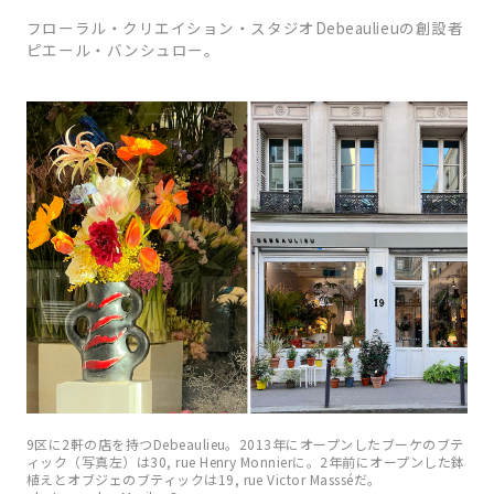
フローラル・クリエイション・スタジオDebeaulieuの創設者
ピエール・バンシュロー。
9区に2軒の店を持つDebeaulieu。2013年にオープンしたブーケのブテ
ィック（写真左）は30, rue Henry Monnierに。2年前にオープンした鉢
植えとオブジェのブティックは19, rue Victor Massséだ。