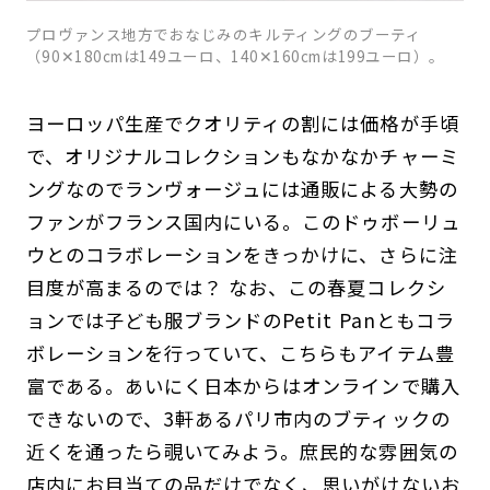
プロヴァンス地方でおなじみのキルティングのブーティ
（90✕180cmは149ユーロ、140✕160cmは199ユーロ）。
ヨーロッパ生産でクオリティの割には価格が手頃
で、オリジナルコレクションもなかなかチャーミ
ングなのでランヴォージュには通販による大勢の
ファンがフランス国内にいる。このドゥボーリュ
ウとのコラボレーションをきっかけに、さらに注
目度が高まるのでは？ なお、この春夏コレクシ
ョンでは子ども服ブランドのPetit Panともコラ
ボレーションを行っていて、こちらもアイテム豊
富である。あいにく日本からはオンラインで購入
できないので、3軒あるパリ市内のブティックの
近くを通ったら覗いてみよう。庶民的な雰囲気の
店内にお目当ての品だけでなく、思いがけないお