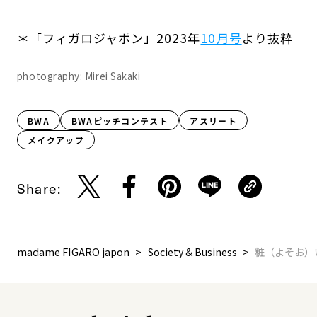
＊「フィガロジャポン」2023年
10月号
より抜粋
photography: Mirei Sakaki
BWA
BWAピッチコンテスト
アスリート
メイクアップ
Share:
madame FIGARO japon
Society & Business
粧（よそお）