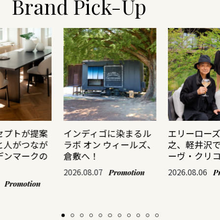
Brand Pick-Up
セプトが提案
インディゴに染まるル
エリーロー
と人がつなが
ラボ オン ウィールズ、
之、軽井沢
デンマークの
倉敷へ！
ーヴ・クリ
2026.08.07
2026.08.06
Promotion
P
Promotion