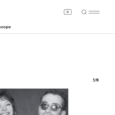
scope
5件