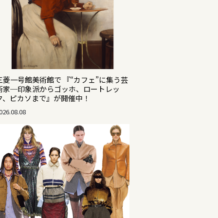
三菱一号館美術館で 『“カフェ”に集う芸
術家─印象派からゴッホ、ロートレッ
ク、ピカソまで』が開催中！
026.08.08