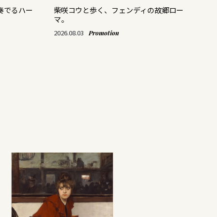
奏でるハー
柴咲コウと歩く、フェンディの故郷ロー
ス
マ。
「M
て
2026.08.03
Promotion
202