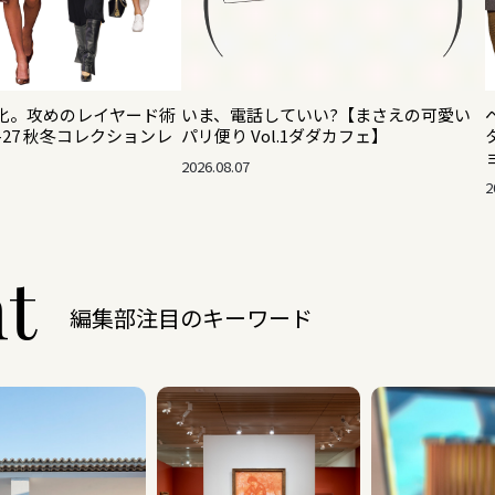
化。攻めのレイヤード術
いま、電話していい?【まさえの可愛い
-27 秋冬コレクションレ
パリ便り Vol.1ダダカフェ】
2026.08.07
2
ht
編集部注目のキーワード