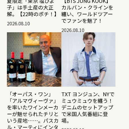
夏限定「東京 塩ひよ
【BTS JUNG KOOK】
子」は手土産の大正
カルバン・クラインを
解。【22時のポチ！】
纏い、ワールドツアー
でファンを魅了！
2026.08.10
2026.08.10
「オーパス・ワン」
TXT ヨンジュン、NYで
「アルマヴィーヴァ」
ミュウミュウを纏う！
を率いたワインメーカ
デニムのセットアップ
ーが魅せられたチリと
で米国人気番組に登
いう産地……。パスカ
場。
ル・マーティにインタ