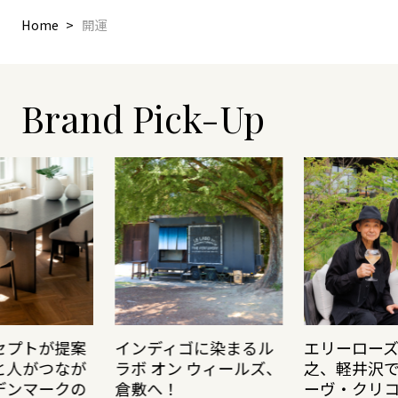
Home
開運
Brand Pick-Up
セプトが提案
インディゴに染まるル
エリーロー
と人がつなが
ラボ オン ウィールズ、
之、軽井沢
デンマークの
倉敷へ！
ーヴ・クリ