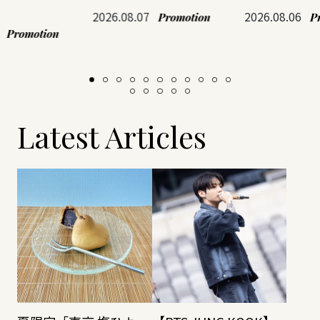
2026.08.07
2026.08.06
Promotion
P
Promotion
Latest Articles