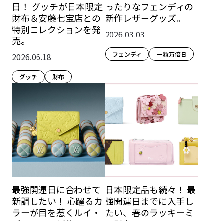
日！ グッチが日本限定
ったりなフェンディの
財布＆安藤七宝店との
新作レザーグッズ。
特別コレクションを発
2026.03.03
売。
フェンディ
一粒万倍日
2026.06.18
グッチ
財布
最強開運日に合わせて
日本限定品も続々！ 最
新調したい！ 心躍るカ
強開運日までに入手し
ラーが目を惹くルイ・
たい、春のラッキーミ