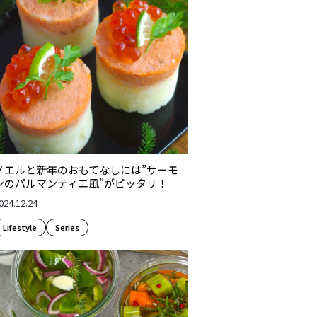
ノエルと新年のおもてなしには”サーモ
ンのパルマンティエ風”がピッタリ！
024.12.24
Lifestyle​
Series