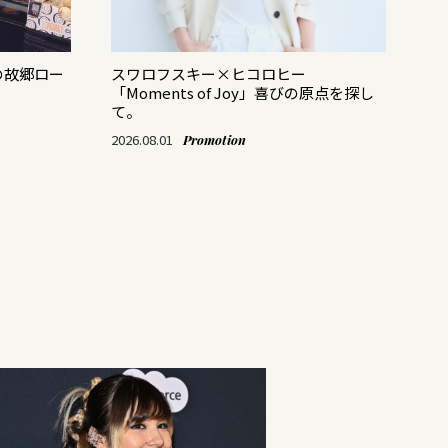
の故郷ロー
スワロフスキー×ヒコロヒー
バ
「Moments of Joy」喜びの原点を探し
レ
て。
202
2026.08.01
Promotion