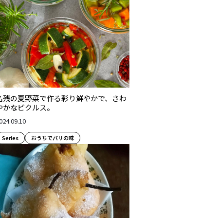
名残の夏野菜で作る彩り鮮やかで、さわ
やかなピクルス。
024.09.10
Series
おうちでパリの味