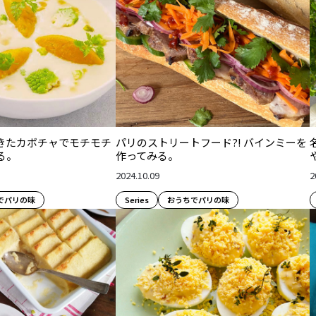
きたカボチャでモチモチ
パリのストリートフード?! バインミーを
る。
作ってみる。
2024.10.09
2
でパリの味
Series
おうちでパリの味