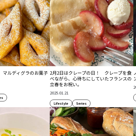
、マルディグラのお菓子
2月2日はクレープの日！ クレープを食
べながら、心待ちにしていたフランスの
立春をお祝い。
2
2025.01.21
es
Lifestyle​
Series