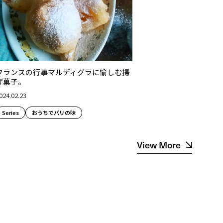
フランスの行事マルディグラに愉しむ揚
げ菓子。
024.02.23
Series
おうちでパリの味
View More