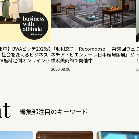
集中】BWAピッチ2026受
『毛利悠子 Recompose ─ 第60回ヴェ
！ 社会を変えるビジネス
ネチア・ビエンナーレ日本館帰国展』が
WA無料定例オンラインセ
横浜美術館で開催中！
2026.08.06
2
ht
編集部注目のキーワード