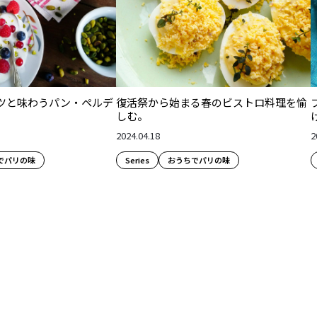
ツと味わうパン・ペルデ
復活祭から始まる春のビストロ料理を愉
しむ。
2024.04.18
2
でパリの味
Series
おうちでパリの味