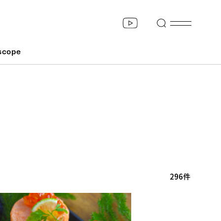
scope
296件