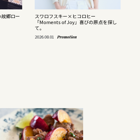
の故郷ロー
スワロフスキー×ヒコロヒー
バ
「Moments of Joy」喜びの原点を探し
レ
て。
202
2026.08.01
Promotion