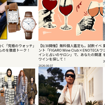
効く「究極のウォッチ」
【8/30開催】無料個人鑑定も。試飲イベ
ものを徹底トーク！
ント「FIGARO Wine Club×ENOTECA ワ
インと占いのサロン」で、あなたの開運
ワインを探して！
2
2026.08.07