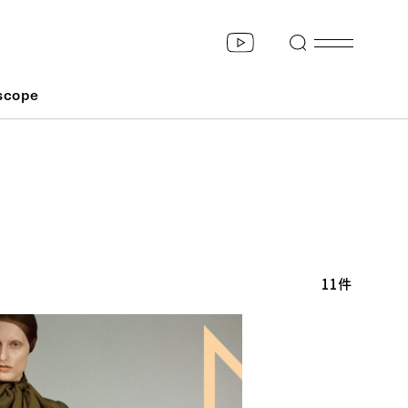
scope
11件