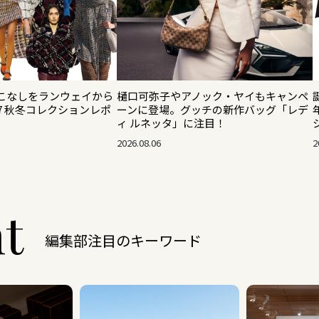
こなしをランウェイから
樋口可弥子やアノック・ヤイもキャンペ
27 秋冬コレクションレポ
ーンに登場。グッチの新作バッグ「レデ
ィ ルネッタ」に注目！
2026.08.06
2
ht
編集部注目のキーワード