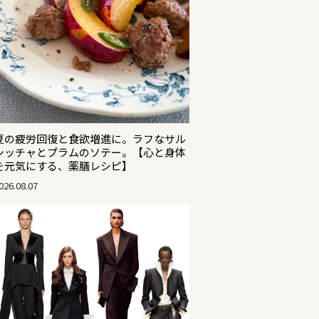
夏の疲労回復と食欲増進に。ラフなサル
シッチャとプラムのソテー。【心と身体
を元気にする、薬膳レシピ】
026.08.07