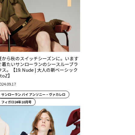
夏から秋のスイッチシーズンに。います
ぐ着たいサンローランのシースルーブラ
ウス。【19. Nude | 大人の新ベーシック
AtoZ】
024.09.17
サンローラン バイ アンソニー・ヴァカレロ
フィガロ24年10月号