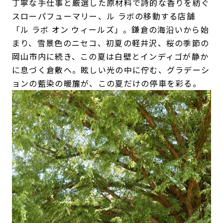
丁寧な手仕事と厳選した原材料で詩的な香りを紡ぐ
スローパフューマリー、ル ラボの移動する店舗
「ル ラボ オン ウィールズ」。鎌倉の海沿いから始
まり、雪景色のニセコ、初夏の軽井沢、桜の季節の
岡山市内に続き、この夏は白壁とインディゴが静か
に息づく倉敷へ。眩しい光の中に佇む、グラデーシ
ョンの藍染の暖簾が、この夏だけの停車を彩る。