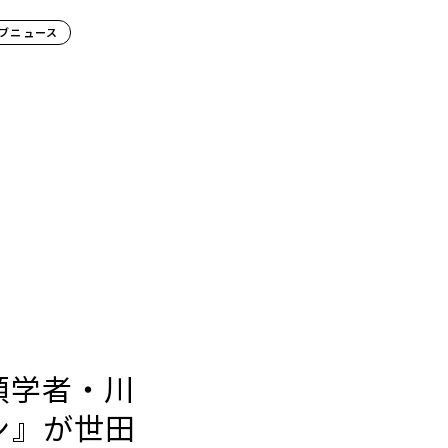
ブニュース
類学者・川
ン』が世田