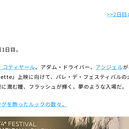
>>2日
第1日目。
・コティヤール
、アダム・ドライバー、
アンジェル
が
nette』上映に向けて、パレ・デ・フェスティバル
涙に潤む瞳、フラッシュが輝く、夢のような入場だ。
ングを飾ったルックの数々。