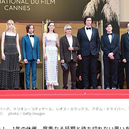
バーグ、マリオン・コティヤール、レオス・カラックス、アダム・ドライバー、
photo：Getty Images
た！ 1年の休催、度重なる延期と待ち切れない思い