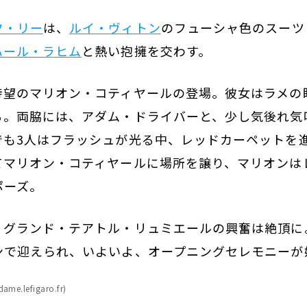
ク・リー
は、
ルイ・ヴィトン
のフューシャ色のスーツ
ハール・ラヒム
と熱い抱擁を交わす。
待望のマリオン・コティヤールの登場。彼女はラメの
る。両脇には、アダム・ドライバーと、少し気後れ気
でも3人はフラッシュが光る中、レッドカーペットを
てマリオン・コティヤールに場所を譲り、マリオンは
ポーズ。
、グランド・テアトル・リュミエールの興奮は絶頂に
ンで迎えられ、いよいよ、オープニングセレモニーが
ame.lefigaro.fr)