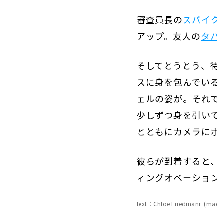
審査員長の
スパイ
アップ。友人の
タ
そしてとうとう、
スに身を包んでい
ェルの姿が。それ
少しずつ身を引い
とともにカメラに
彼らが到着すると
ィングオベーショ
text：Chloe Friedmann (mad