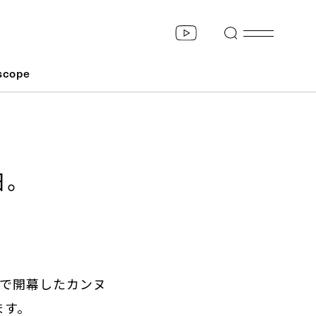
scope
日。
スで開幕したカンヌ
ます。