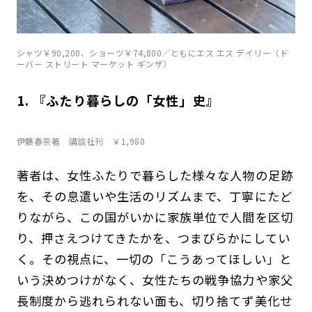
シャツ￥90,200、ショーツ￥74,800／ともにエス エス デイリー（ド
ーバー ストリート マーケット ギンザ）
1. 『ふたり暮らしの「女性」史』
伊藤春奈著 講談社刊 ￥1,980
著者は、女性ふたりで暮らした様々な人物の足跡
を、その息遣いや生活のリズムまで、丁寧にたど
りながら、この国がいかに家族単位で人間を区切
り、押さえつけてきたかを、つまびらかにしてい
く。その視点に、一切の「こうあってほしい」と
いう決めつけがなく、女性たちの戦争協力や家父
長制度から逃れられない面も、切り捨てず美化せ