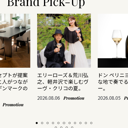
Brand Pick-Up
セプトが提案
エリーローズ＆荒川弘
ドン ペリニ
と人がつなが
之、軽井沢で楽しむヴ
な地で奏で
デンマークの
ーヴ・クリコの夏。
ー。
2026.08.06
2026.08.05
Promotion
P
Promotion