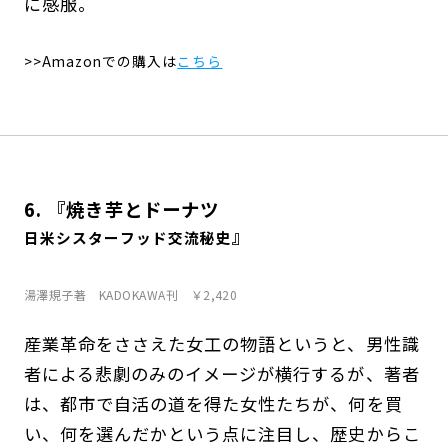
に感服。
>>Amazonでの購入は
こちら
6. 『焼き芋とドーナツ
』
日米シスターフッド交流秘史
湯澤規子著 KADOKAWA刊 ￥2,420
産業革命をささえた女工の物語というと、男性識
者による悲劇のみのイメージが横行するが、著者
は、都市で自活の道を得た女性たちが、何を買
い、何を選んだかという点に注目し、歴史からこ