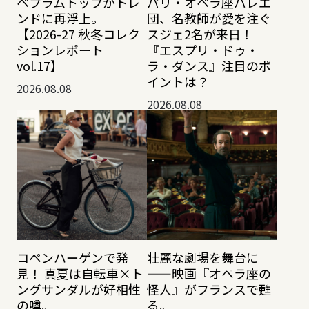
ペプラムトップがトレ
パリ・オペラ座バレエ
ンドに再浮上。
団、名教師が愛を注ぐ
【2026-27 秋冬コレク
スジェ2名が来日！
ションレポート
『エスプリ・ドゥ・
vol.17】
ラ・ダンス』注目のポ
イントは？
2026.08.08
2026.08.08
コペンハーゲンで発
壮麗な劇場を舞台に
見！ 真夏は自転車×ト
——映画『オペラ座の
ングサンダルが好相性
怪人』がフランスで甦
の噂。
る。