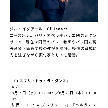
ジル・イゾアール Gil Isoart
ニース出身。パリ・オペラ座バレエ団の元ダン
サーで、現在は同団のバレエ教師やパリ国立高
等音楽・舞踊学校の教授を歴任。後進の育成に
力を注ぎながら振付家としても活動。
『エスプリ・ドゥ・ラ・ダンス』
Aプロ
8月19日（水）19：00～／8月20日（木）19：0
0～
演目：『３つのプレリュード』『ベルガマス