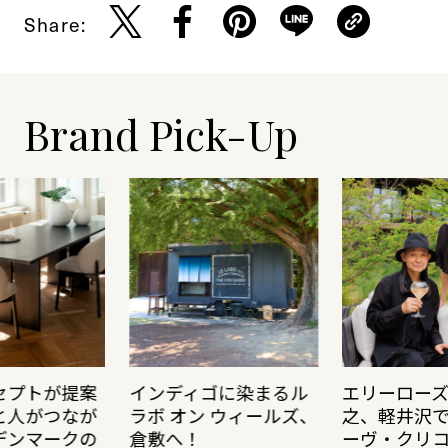
Share:
Brand Pick-Up
セプトが提案
インディゴに染まるル
エリーロー
と人がつなが
ラボ オン ウィールズ、
之、軽井沢
デンマークの
倉敷へ！
ーヴ・クリ