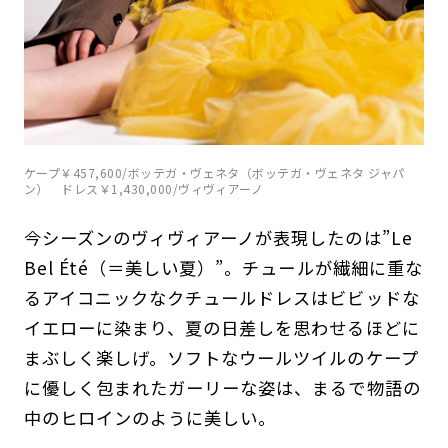
ケープ￥457,600/ボッテガ・ヴェネタ（ボッテガ・ヴェネタ ジャパ
ン） ドレス￥1,430,000/ヴィヴィアーノ
今シーズンのヴィヴィアーノが表現したのは”Le
Bel Été（＝美しい夏）”。チュールが繊細に重な
るアイコニックなクチュールドレスはビビッドな
イエローに染まり、夏の日差しを思わせるほどに
まぶしく楽しげ。ソフトなウールツイルのケープ
に優しく包まれたガーリーな姿は、まるで物語の
中のヒロインのように美しい。