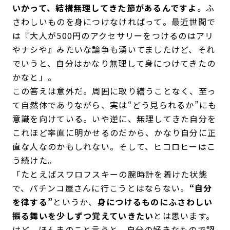
いかって、結構無理してきた節があるんですよ
。ふ
さわしいものを身につけなければって。最近世間で
は『大人が500円のアクセサリーをつけるのはアリ
やナシや』みたいな論争も湧いてましたけど、それ
でいうと、自分はかなり無理して身につけてきたの
かなと」。
この答えは意外だ。周囲に取り繕うことなく、至っ
て自然体でありながら、実は“どう見られるか”にも
意識を向けている。いや逆に、無理してきた自分を
これほど率直に明かせるのだから、かなり自分に正
直な人なのかもしれない。そして、ヒコロヒーはこ
う続けた。
「たとえばスワロフスキーの腕時計を着けた状態
で、パチンコ屋さんに行こうとはならない。
“自分
を律する”
というか、
身につけるものにふさわしい
振る舞いを少しずつ覚えていきたい
とは思います。
けど、ほんまのこと言うと、自分の好きなもので認