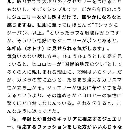
ル
。取り立てて大ぶりのアクセサリーをつけること
もないし、すごくシンプルです。だから今日のよう
に
ジュエリーを少し足すだけで、華やかになるなと
感じますね。
私服に至ってはほとんど“Tシャツに
ジーパン、以上。”といったラフな服装ばかりです
が、そういう恰好にもジュエリーがポンとあると、
年相応（オトナ）に見せられる気がします
」。
気負いのない話し方や、ひょうひょうとした姿を見
ていると、ヒコロヒーが“国民的地元のツレ”として
多くの人に親しまれる理由に、説明はいらない。だ
が、カメラの前に立つと、たちまち強力なカリスマ
性が立ち上がる。ジュエリーが彼女に華やかさを与
えるというより、その煌めきがヒコロヒーの個性に
驚くほど自然になじんでいる。それを伝えると、こ
んなふうに返ってきた。
「私、
年齢とか自分のキャリアに相応するジュエリ
ー、相応するファッションをした方がいいんじゃな