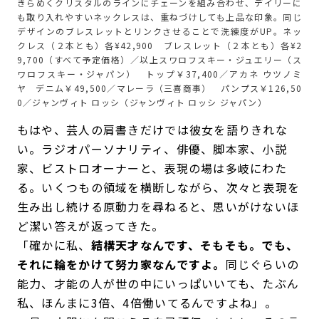
きらめくクリスタルのラインにチェーンを組み合わせ、デイリーに
も取り入れやすいネックレスは、重ねづけしても上品な印象。同じ
デザインのブレスレットとリンクさせることで洗練度がUP。ネッ
クレス（２本とも）各¥42,900 ブレスレット（２本とも）各¥2
9,700（すべて予定価格）／以上スワロフスキー・ジュエリー（ス
ワロフスキー・ジャパン） トップ￥37,400／アカネ ウツノミ
ヤ デニム￥49,500／マレーラ（三喜商事） パンプス￥126,50
0／ジャンヴィト ロッシ（ジャンヴィト ロッシ ジャパン）
もはや、芸人の肩書きだけでは彼女を語りきれな
い。ラジオパーソナリティ、俳優、脚本家、小説
家、ビストロオーナーと、表現の場は多岐にわた
る。いくつもの領域を横断しながら、次々と表現を
生み出し続ける原動力を尋ねると、思いがけないほ
ど潔い答えが返ってきた。
「確かに私、
結構天才なんです、そもそも。でも、
それに輪をかけて努力家なんですよ。
同じぐらいの
能力、才能の人が世の中にいっぱいいても、たぶん
私、ほんまに3倍、4倍働いてるんですよね」。