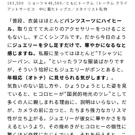
163,500 ショーツ￥48,500／ともにトーテム（トーテム クライ
アントサービス 中に着たトップス／スタイリスト私物
「普段、衣装はほとんど
パンツスーツにハイヒー
ル
。取り立てて大ぶりのアクセサリーをつけること
もないし、すごくシンプルです。だから今日のよう
に
ジュエリーを少し足すだけで、華やかになるなと
感じますね。
私服に至ってはほとんど“Tシャツに
ジーパン、以上。”といったラフな服装ばかりです
が、そういう恰好にもジュエリーがポンとあると、
年相応（オトナ）に見せられる気がします
」。
気負いのない話し方や、ひょうひょうとした姿を見
ていると、ヒコロヒーが“国民的地元のツレ”として
多くの人に親しまれる理由に、説明はいらない。だ
が、カメラの前に立つと、たちまち強力なカリスマ
性が立ち上がる。ジュエリーが彼女に華やかさを与
えるというより、その煌めきがヒコロヒーの個性に
驚くほど自然になじんでいる。それを伝えると、こ