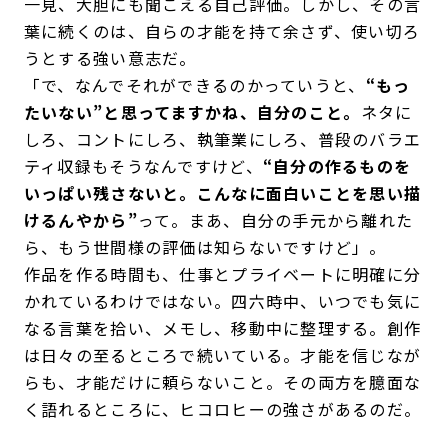
一見、大胆にも聞こえる自己評価。しかし、その言
葉に続くのは、自らの才能を持て余さず、使い切ろ
うとする強い意志だ。
「で、なんでそれができるのかっていうと、
“もっ
たいない”と思ってますかね、自分のこと。
ネタに
しろ、コントにしろ、執筆業にしろ、普段のバラエ
ティ収録もそうなんですけど、
“自分の作るものを
いっぱい残さないと。こんなに面白いことを思い描
けるんやから”
って。まあ、自分の手元から離れた
ら、もう世間様の評価は知らないですけど」。
作品を作る時間も、仕事とプライベートに明確に分
かれているわけではない。四六時中、いつでも気に
なる言葉を拾い、メモし、移動中に整理する。創作
は日々の至るところで続いている。才能を信じなが
らも、才能だけに頼らないこと。その両方を臆面な
く語れるところに、ヒコロヒーの強さがあるのだ。