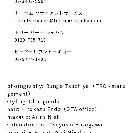
03-3403-5564
トーテム クライアントサービス
clientservices@toteme-studio.com
トリー バーチ ジャパン
0120-705-710
ピーアールワントーキョー
03-5774-1408
photography: Bungo Tsuchiya（TRONmana
gement）
styling: Chie gondo
hair: Hirokazu Endo（OTA office）
makeup: Arina Nishi
video director: Tsuyoshi Hasegawa
interview & text: Yuki Miyahara