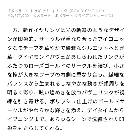
「ポメラート トゥギャザー」リング（RG×ダイヤモンド）
￥2,277,000／ポメラート（ポメラート クライアントサービス）
一方、新作イヤリングは光の軌道のようなデザイ
ンが印象的。サークルが重なり合ったアイコニッ
クなモチーフを華やかで優雅なシルエットへと昇
華。ダイヤモンドパヴェがあしらわれたリンクが
ふたつのローズゴールドのサークルを結び、小さ
な輪が大きなフープの内側に重なり合う。繊細な
バランスから生まれるしなやかな動きが顔周りを
明るく彩り、眩い煌めきを放つパヴェリンクが視
線を引き寄せる。ポリッシュ仕上げのゴールドサ
ークルがやわらかな輝きを添え、デイタイムから
イブニングまで、あらゆるシーンで洗練された印
象をもたらしてくれる。