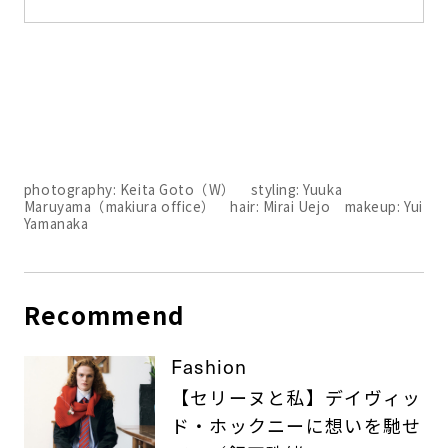
photography: Keita Goto（W） styling: Yuuka
Maruyama（makiura office） hair: Mirai Uejo makeup: Yui
Yamanaka
Recommend
Fashion
【セリーヌと私】デイヴィッ
ド・ホックニーに想いを馳せ