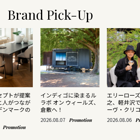
Brand Pick-Up
セプトが提案
インディゴに染まるル
エリーロー
と人がつなが
ラボ オン ウィールズ、
之、軽井沢
デンマークの
倉敷へ！
ーヴ・クリ
2026.08.07
2026.08.06
Promotion
P
Promotion