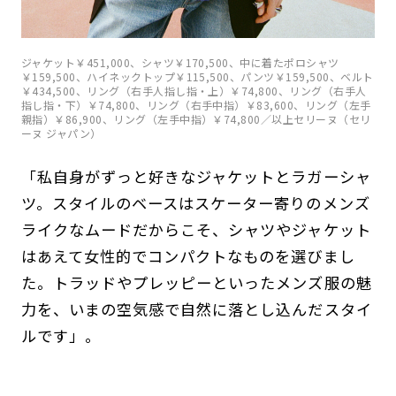
ジャケット￥451,000、シャツ￥170,500、中に着たポロシャツ
￥159,500、ハイネックトップ￥115,500、パンツ￥159,500、ベルト
￥434,500、リング（右手人指し指・上）￥74,800、リング（右手人
指し指・下）￥74,800、リング（右手中指）￥83,600、リング（左手
親指）￥86,900、リング（左手中指）￥74,800／以上セリーヌ（セリ
ーヌ ジャパン）
「私自身がずっと好きなジャケットとラガーシャ
ツ。スタイルのベースはスケーター寄りのメンズ
ライクなムードだからこそ、シャツやジャケット
はあえて女性的でコンパクトなものを選びまし
た。トラッドやプレッピーといったメンズ服の魅
力を、いまの空気感で自然に落とし込んだスタイ
ルです」。