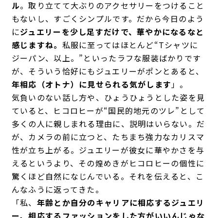
ル
。取り立てて大ぶりのアクセサリーをつけること
もないし、すごくシンプルです。だから今日のよう
に
ジュエリーを少し足すだけで、華やかになるなと
感じますね。
私服に至ってはほとんど“Tシャツに
ジーパン、以上。”といったラフな服装ばかりです
が、そういう恰好にもジュエリーがポンとあると、
年相応（オトナ）に見せられる気がします
」。
気負いのない話し方や、ひょうひょうとした姿を見
ていると、ヒコロヒーが“国民的地元のツレ”として
多くの人に親しまれる理由に、説明はいらない。だ
が、カメラの前に立つと、たちまち強力なカリスマ
性が立ち上がる。ジュエリーが彼女に華やかさを与
えるというより、その煌めきがヒコロヒーの個性に
驚くほど自然になじんでいる。それを伝えると、こ
んなふうに返ってきた。
「私、
年齢とか自分のキャリアに相応するジュエリ
ー、相応するファッションをした方がいいんじゃな