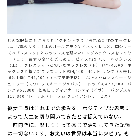
どんな服装にもさらりとアクセントをつけられる新作のネックレ
ス。写真のように１本のオールアラウンドネックレスと、同シリー
ズのブレスレットとネックレスを繋いだロングネックレスをレイヤ
ードして、表情の変化を楽しめる。ピアス¥29,700 ネックレス
（上）、ブレスレットと繋いだネックレス（下） 各¥44,000 ネ
ックレスと繋いだブレスレット¥34,100 セット リング（人差し
指と中指）¥44,000（すべて予定価格）／以上スワロフスキー・ジ
ュエリー（スワロフスキー・ジャパン） トップス￥53,900 パ
ンツ￥63,800／ともにリヴィアナ コンティ（イザ） パンプス￥
118,800／トーテム（トーテム クライアントサービス）
彼女自身はこれまでの歩みを、ポジティブな思考に
よって人生を切り開いてきたとは捉えていない。
「前向きに、楽しく！って感じで活動してきた記憶
は一切ないです。
お笑いの世界は本当にシビア。も