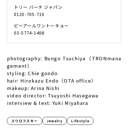
トリー バーチ ジャパン
0120-705-710
ピーアールワントーキョー
03-5774-1408
photography: Bungo Tsuchiya（TRONmana
gement）
styling: Chie gondo
hair: Hirokazu Endo（OTA office）
makeup: Arina Nishi
video director: Tsuyoshi Hasegawa
interview & text: Yuki Miyahara
スワロフスキー
Jewelry
Lifestyle​