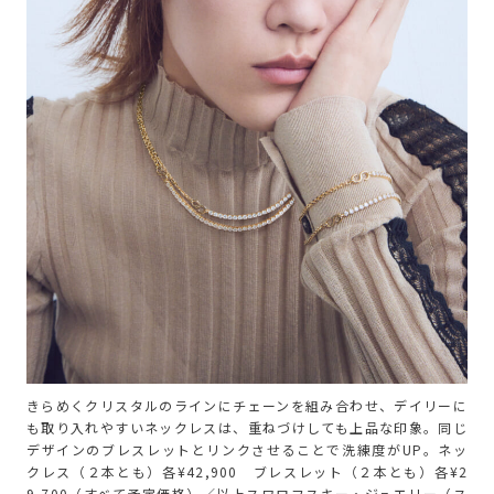
きらめくクリスタルのラインにチェーンを組み合わせ、デイリーに
も取り入れやすいネックレスは、重ねづけしても上品な印象。同じ
デザインのブレスレットとリンクさせることで洗練度がUP。ネッ
クレス（２本とも）各¥42,900 ブレスレット（２本とも）各¥2
9,700（すべて予定価格）／以上スワロフスキー・ジュエリー（ス