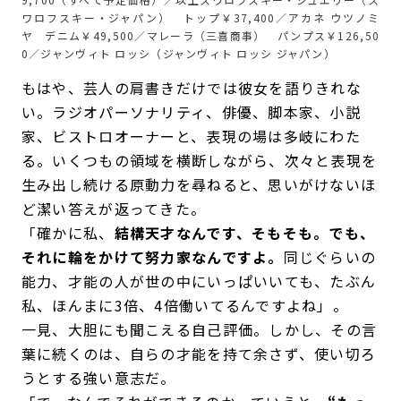
ワロフスキー・ジャパン） トップ￥37,400／アカネ ウツノミ
ヤ デニム￥49,500／マレーラ（三喜商事） パンプス￥126,50
0／ジャンヴィト ロッシ（ジャンヴィト ロッシ ジャパン）
もはや、芸人の肩書きだけでは彼女を語りきれな
い。ラジオパーソナリティ、俳優、脚本家、小説
家、ビストロオーナーと、表現の場は多岐にわた
る。いくつもの領域を横断しながら、次々と表現を
生み出し続ける原動力を尋ねると、思いがけないほ
ど潔い答えが返ってきた。
「確かに私、
結構天才なんです、そもそも。でも、
それに輪をかけて努力家なんですよ。
同じぐらいの
能力、才能の人が世の中にいっぱいいても、たぶん
私、ほんまに3倍、4倍働いてるんですよね」。
一見、大胆にも聞こえる自己評価。しかし、その言
葉に続くのは、自らの才能を持て余さず、使い切ろ
うとする強い意志だ。