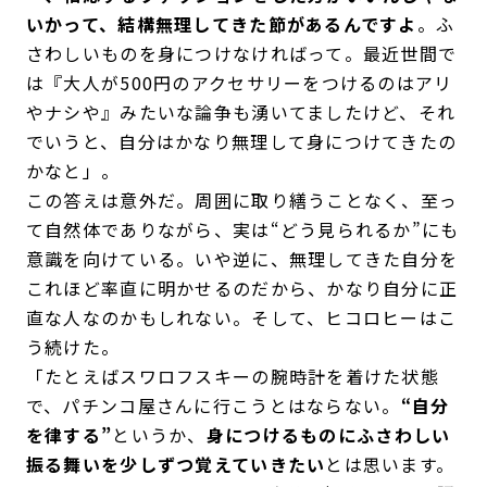
いかって、結構無理してきた節があるんですよ
。ふ
さわしいものを身につけなければって。最近世間で
は『大人が500円のアクセサリーをつけるのはアリ
やナシや』みたいな論争も湧いてましたけど、それ
でいうと、自分はかなり無理して身につけてきたの
かなと」。
この答えは意外だ。周囲に取り繕うことなく、至っ
て自然体でありながら、実は“どう見られるか”にも
意識を向けている。いや逆に、無理してきた自分を
これほど率直に明かせるのだから、かなり自分に正
直な人なのかもしれない。そして、ヒコロヒーはこ
う続けた。
「たとえばスワロフスキーの腕時計を着けた状態
で、パチンコ屋さんに行こうとはならない。
“自分
を律する”
というか、
身につけるものにふさわしい
振る舞いを少しずつ覚えていきたい
とは思います。