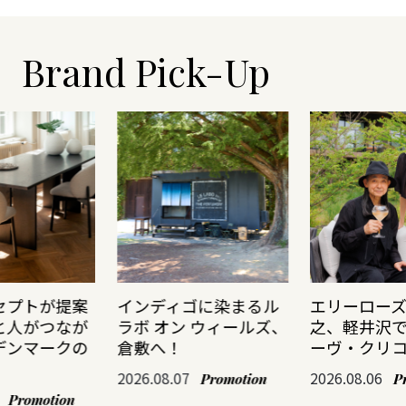
Brand Pick-Up
セプトが提案
インディゴに染まるル
エリーロー
と人がつなが
ラボ オン ウィールズ、
之、軽井沢
デンマークの
倉敷へ！
ーヴ・クリ
2026.08.07
2026.08.06
Promotion
P
Promotion