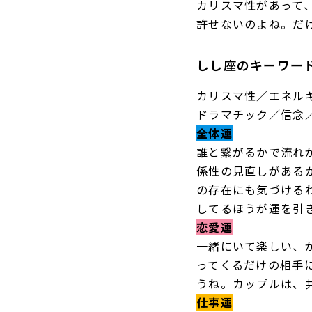
カリスマ性があって
許せないのよね。だ
しし座のキーワー
カリスマ性／エネル
ドラマチック／信念
全体運
誰と繋がるかで流れ
係性の見直しがある
の存在にも気づける
してるほうが運を引
恋愛運
一緒にいて楽しい、
ってくるだけの相手
うね。カップルは、
仕事運