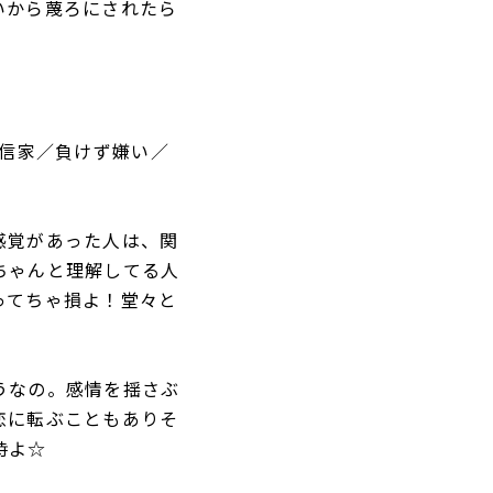
いから蔑ろにされたら
自信家／負けず嫌い／
感覚があった人は、関
ちゃんと理解してる人
ってちゃ損よ！堂々と
うなの。感情を揺さぶ
恋に転ぶこともありそ
時よ☆