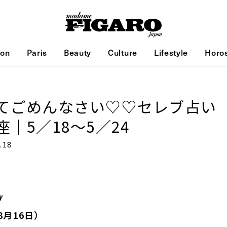
ion
Paris
Beauty
Culture
Lifestyle
Horo
てごめんなさい♡♡セレブ占い
｜5／18～5／24
.18
ブ
8月16日）