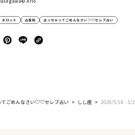
 Hasegawa
©︎ Aflo
タロット
占星術
占っちゃってごめんなさい♡♡セレブ占い
ってごめんなさい♡♡セレブ占い
しし座
2026/5/18 - 5/