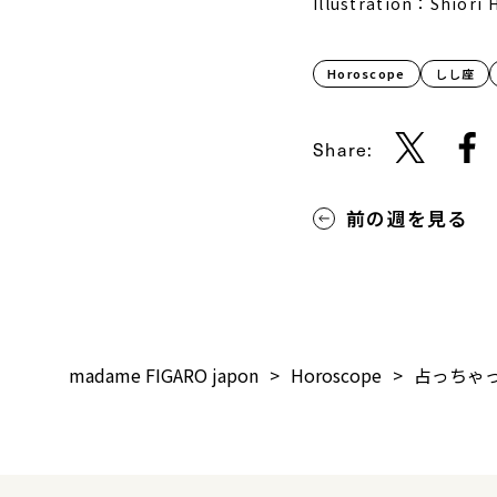
Illustration：Shiori
Horoscope
しし座
Share:
前の週を見る
madame FIGARO japon
Horoscope
占っちゃ