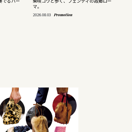
奏でるハー
柴咲コウと歩く、フェンディの故郷ロー
ス
マ。
「M
て
2026.08.03
Promotion
202