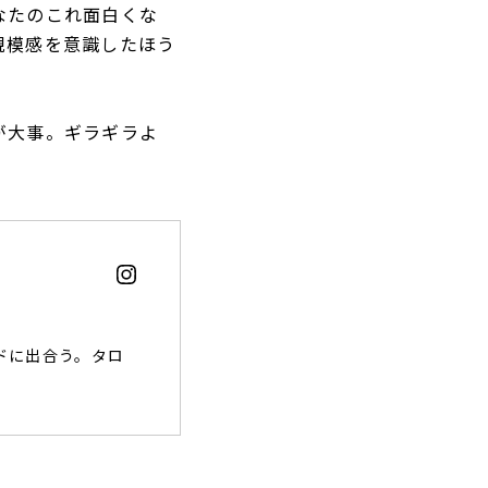
なたのこれ面白くな
規模感を意識したほう
が大事。ギラギラよ
ドに出合う。タロ