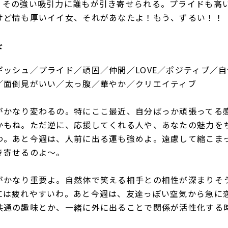
、その強い吸引力に誰もが引き寄せられる。プライドも高
けど情も厚いイイ女、それがあなたよ！もう、ずるい！！
ド
ギッシュ／プライド／頑固／仲間／LOVE／ポジティブ／
／面倒見がいい／太っ腹／華やか／クリエイティブ
がかなり変わるの。特にここ最近、自分ばっか頑張ってる
かもね。ただ逆に、応援してくれる人や、あなたの魅力を
わ。あと今週は、人前に出る運も強めよ。遠慮して縮こま
き寄せるのよ～。
がかなり重要よ。自然体で笑える相手との相性が深まりそ
には疲れやすいわ。あと今週は、友達っぽい空気から急に
共通の趣味とか、一緒に外に出ることで関係が活性化する