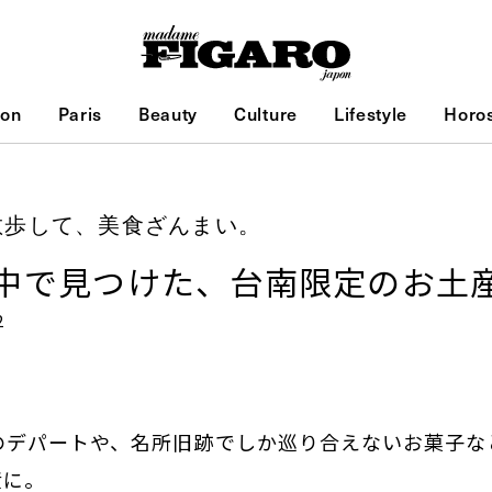
ion
Paris
Beauty
Culture
Lifestyle
Horo
散歩して、美食ざんまい。
中で見つけた、台南限定のお土
2
のデパートや、名所旧跡でしか巡り合えないお菓子な
産に。