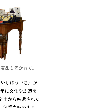
調度品も置かれて。
はやしほういち）が
4年に文化や創造を
全土から厳選された
。創業当時のまま