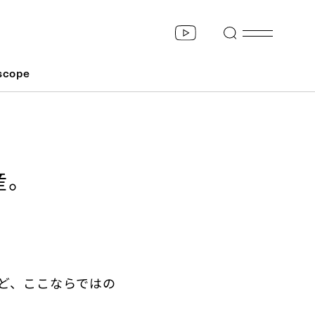
scope
産。
ど、ここならではの