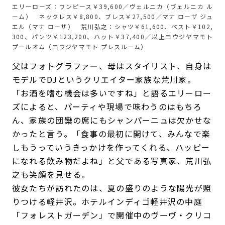
エリーローズ：ワンピース￥39,600／ヴェルニカ（ヴェルニカ ル
ーム） ネックレス￥8,800、ブレス￥27,500／マナ ローザ ジュ
エル（マナ ローザ） 荒川弘之：シャツ￥61,600、ベスト￥102,
300、パンツ￥123,200、ハット￥37,400／以上ヨウジヤマモト
プールオム（ヨウジヤマモト プレスルーム）
父はフォトグラファー、母はスタイリスト、自身は
モデルでDJというクリエイター家族な荒川家。
「お酒を嗜む機会は多いですね」と語るエリーロー
ズによると、パーティや現場で味わうのはもちろ
ん、家族の団欒の席にもシャンパーニュは欠かせな
かったと言う。「食事の最初に開けて、みんなで楽
しもうっていうきっかけを作ってくれる、ハッピー
になれる飲み物だよね」と父である写真家、荒川弘
之も笑顔を見せる。
彼女たちが訪れたのは、夏の盛りのような陽光が照
りつける軽井沢。ホテルインディゴ軽井沢の中庭
「フォレストガーデン」で開催中のヴーヴ・クリコ