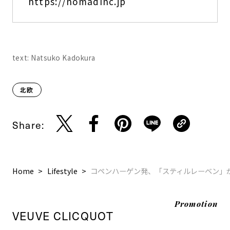
https://nomadinc.jp
text: Natsuko Kadokura
北欧
Share:
Home
Lifestyle
コペンハーゲン発、「スティルレーベン」
Promotion
VEUVE CLICQUOT