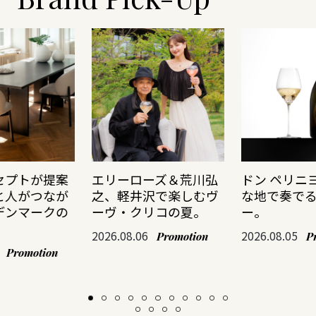
セプトが提案
エリーローズ＆荒川弘
ドン ペリニ
と人がつなが
之、軽井沢で楽しむヴ
な地で奏で
デンマークの
ーヴ・クリコの夏。
ー。
2026.08.06
2026.08.05
Promotion
P
Promotion