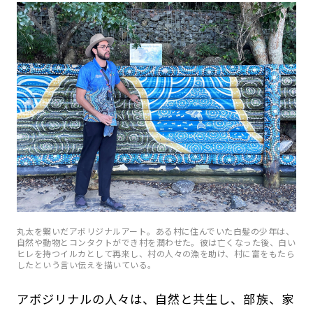
丸太を繋いだアボリジナルアート。ある村に住んでいた白髪の少年は、
自然や動物とコンタクトができ村を潤わせた。彼は亡くなった後、白い
ヒレを持つイルカとして再来し、村の人々の漁を助け、村に富をもたら
したという言い伝えを描いている。
アボジリナルの人々は、自然と共生し、部族、家