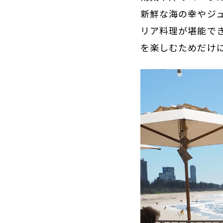
新鮮な海の幸やジ
リア料理が堪能で
を楽しむためだけ