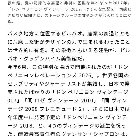
春の霜、夏の記録的な高温と非常に困難な年となった2017年。
「ドン ペリニヨン ヴィンテージ 2017」はそんな気配を一切感じ
させない繊細さと、ストーンフルーツの甘やかさがじんわりと広が
る。
バスク地方に位置するビルバオ。産業の衰退ととも
に荒廃した街がデザインの力で生まれ変わったこと
は世界的に有名。その象徴ともいえる建物が、ビル
バオ・グッゲンハイム美術館だ。
今年6月、この特別な場所で開催されたのが「ドン
ぺリニヨンレベレーションズ 2026」。世界各国の
セレブリティやジャーナリストが集結し、日本で発
売されたばかりの「ドン ペリニヨン ヴィンテージ
017」「同 ロゼ ヴィンテージ 2010」「同 ヴィン
テージ 2008 プレニチュード 2」、さらに日本では
今年度中に発売予定の「ドンペリニヨン ヴィンテ
ージ 2018」と、4つのヴィンテージの誕生を祝っ
た。醸造最高責任者のヴァンサン・シャプロンは、