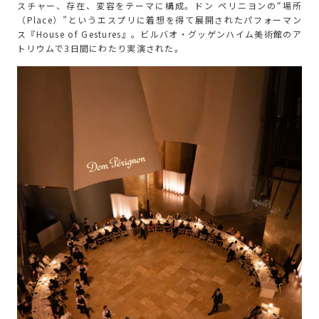
スチャー、存在、変容をテーマに構成。ドン ペリニヨンの“場所
（Place）”というエスプリに着想を得て展開されたパフォーマン
ス『House of Gestures』。ビルバオ・グッゲンハイム美術館のア
トリウムで3日間にわたり実演された。