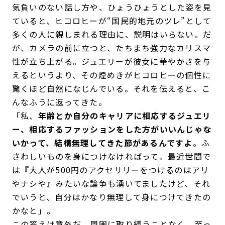
気負いのない話し方や、ひょうひょうとした姿を見
ていると、ヒコロヒーが“国民的地元のツレ”として
多くの人に親しまれる理由に、説明はいらない。だ
が、カメラの前に立つと、たちまち強力なカリスマ
性が立ち上がる。ジュエリーが彼女に華やかさを与
えるというより、その煌めきがヒコロヒーの個性に
驚くほど自然になじんでいる。それを伝えると、こ
んなふうに返ってきた。
「私、
年齢とか自分のキャリアに相応するジュエリ
ー、相応するファッションをした方がいいんじゃな
いかって、結構無理してきた節があるんですよ
。ふ
さわしいものを身につけなければって。最近世間で
は『大人が500円のアクセサリーをつけるのはアリ
やナシや』みたいな論争も湧いてましたけど、それ
でいうと、自分はかなり無理して身につけてきたの
かなと」。
この答えは意外だ。周囲に取り繕うことなく、至っ