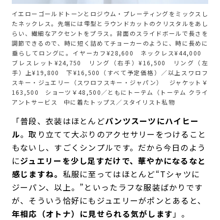
イエローゴールドトーンとロジウム・プレーティングをミックスし
たネックレス。先端には雫型とラウンドカットのクリスタルをあし
らい、繊細なアクセントをプラス。背面のスライドボールで長さを
調節できるので、時に短く詰めてチョーカーのように、時に長めに
垂らしてロングに。イヤーカフ¥28,600 ネックレス¥44,000
ブレスレット¥24,750 リング（右手）¥16,500 リング（左
手）上¥19,800 下¥16,500（すべて予定価格）／以上スワロフ
スキー・ジュエリー（スワロフスキー・ジャパン） ジャケット￥
163,500 ショーツ￥48,500／ともにトーテム（トーテム クライ
アントサービス 中に着たトップス／スタイリスト私物
「普段、衣装はほとんど
パンツスーツにハイヒー
ル
。取り立てて大ぶりのアクセサリーをつけること
もないし、すごくシンプルです。だから今日のよう
に
ジュエリーを少し足すだけで、華やかになるなと
感じますね。
私服に至ってはほとんど“Tシャツに
ジーパン、以上。”といったラフな服装ばかりです
が、そういう恰好にもジュエリーがポンとあると、
年相応（オトナ）に見せられる気がします
」。