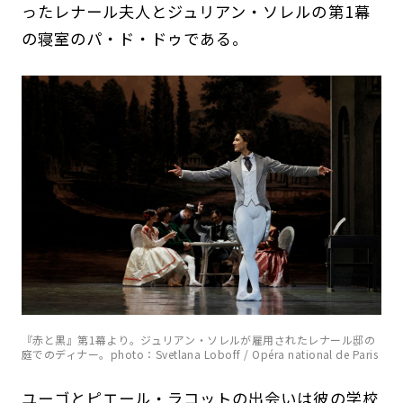
ったレナール夫人とジュリアン・ソレルの第1幕
の寝室のパ・ド・ドゥである。
『赤と黒』第1幕より。ジュリアン・ソレルが雇用されたレナール邸の
庭でのディナー。photo：Svetlana Loboff / Opéra national de Paris
ユーゴとピエール・ラコットの出会いは彼の学校