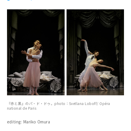
『赤と黒』のパ・ド・ドゥ。photo：Svetlana Loboff/ Opéra
national de Paris
editing: Mariko Omura