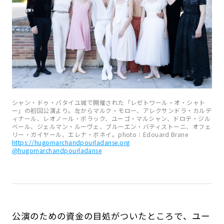
シャン・ドゥ・バタイユ城で開催された「レゼトワール・オ・シャト
ー」の初回公演より。左からマルク・モロー、アレクサンドラ・カルデ
ィナール、レオノール・ボラック、ユーゴ・マルシャン、ドロテ・ジル
ベール、ジェルマン・ルーヴェ、ブルーエン・バティストーニ、オフェ
リー・ガイヤール、エレナ・ボネイ。photo：Edouard Brane
https://hugomarchandpourladanse.org
@hugomarchandpourladanse
公演のための資金の目処がついたところで、ユー