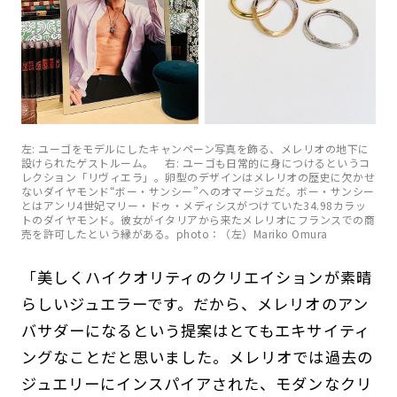
左: ユーゴをモデルにしたキャンペーン写真を飾る、メレリオの地下に
設けられたゲストルーム。 右: ユーゴも日常的に身につけるというコ
レクション「リヴィエラ」。卵型のデザインはメレリオの歴史に欠かせ
ないダイヤモンド“ボー・サンシー”へのオマージュだ。ボー・サンシー
とはアンリ4世妃マリー・ドゥ・メディシスがつけていた34.98カラッ
トのダイヤモンド。彼女がイタリアから来たメレリオにフランスでの商
売を許可したという縁がある。photo：（左）Mariko Omura
「美しくハイクオリティのクリエイションが素晴
らしいジュエラーです。だから、メレリオのアン
バサダーになるという提案はとてもエキサイティ
ングなことだと思いました。メレリオでは過去の
ジュエリーにインスパイアされた、モダンなクリ