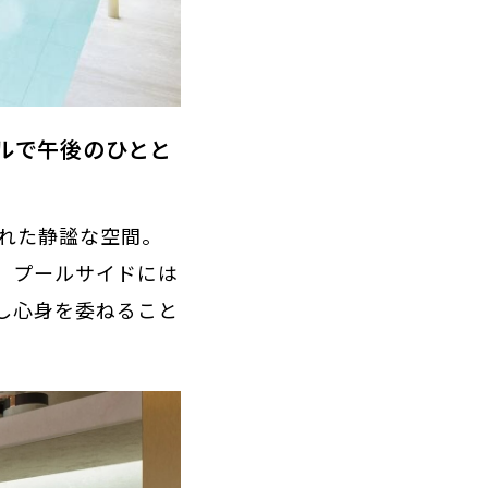
プールで午後のひとと
れた静謐な空間。
。プールサイドには
し心身を委ねること