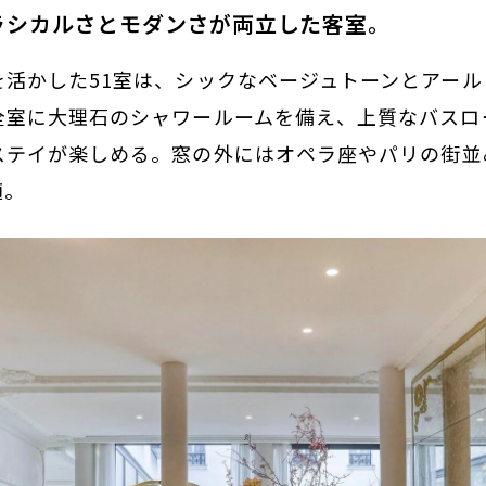
2: クラシカルさとモダンさが両立した客室。
を活かした51室は、シックなベージュトーンとアール
全室に大理石のシャワールームを備え、上質なバスロ
ステイが楽しめる。窓の外にはオペラ座やパリの街並
適。