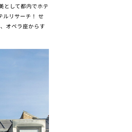
美として都内でホテ
テルリサーチ！ せ
は、オペラ座からす