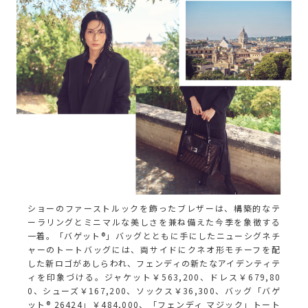
ショーのファーストルックを飾ったブレザーは、構築的なテ
ーラリングとミニマルな美しさを兼ね備えた今季を象徴する
一着。「バゲット®」バッグとともに手にしたニューシグネチ
ャーのトートバッグには、両サイドにクネオ形モチーフを配
した新ロゴがあしらわれ、フェンディの新たなアイデンティテ
ィを印象づける。ジャケット￥563,200、ドレス￥679,80
0、シューズ￥167,200、ソックス￥36,300、バッグ「バゲ
ット® 26424」￥484,000、「フェンディ マジック」トート