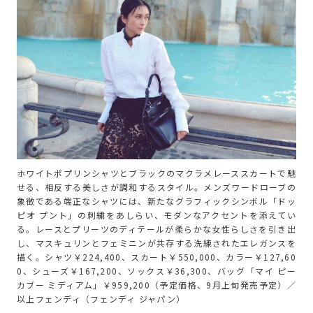
ホワイトポプリンシャツとブラックのマクラメレーススカートで魅
せる、相反する美しさが調和するスタイル。メンズワードローブの
象徴である端正なシャツには、新たなグラフィックシンボル「ドッ
ピオ プント」の刺繍をあしらい、モダンなアクセントを添えてい
る。レースとプリーツのディテールが柔らかな女性らしさを引き出
し、マスキュリンとフェミニンが共存する洗練されたエレガンスを
描く。シャツ￥224,400、スカート￥550,000、カラー￥127,60
0、シューズ￥167,200、ソックス￥36,300、バッグ「マイ ピー
カブー ミディアム」￥959,200（予定価格、9月上旬発売予定）／
以上フェンディ（フェンディ ジャパン）