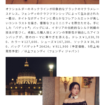
オフショルダーのネックラインが印象的なブラックのマクラメレー
スドレス。フェンディのクラフツマンシップによって生み出された
一着は、タイトなボディラインと柔らかなフレアシルエットが美し
いコントラストを描き、優雅なフェミニニティを際立たせる。手に
した「バゲット®」バッグには、イタリアの伝統的なシルク刺繍の
技法が息づく。卓越した職人技とメゾンの革新性が融合したアイコ
ンバッグが、夜のローマに華やぎを添える。ドレス￥1,030,70
0、カラー￥127,600、シューズ￥167,200、ソックス￥36,30
0、バッグ「バゲット® 26424」￥911,900（予定価格、9月上旬
発売予定）／以上フェンディ（フェンディ ジャパン）