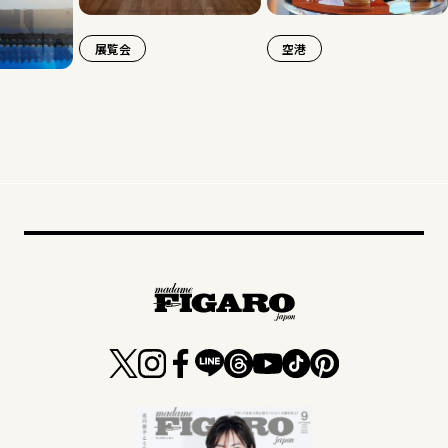
展覧会
空港
旅