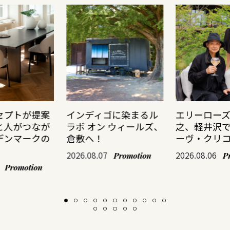
セプトが提案
インディゴに染まるル
エリーロー
と人がつなが
ラボ オン ウィールズ、
之、軽井沢
デンマークの
倉敷へ！
ーヴ・クリ
2026.08.07
2026.08.06
Promotion
P
Promotion