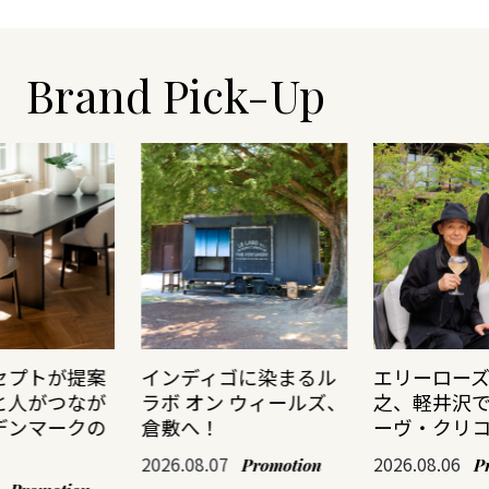
Brand Pick-Up
セプトが提案
インディゴに染まるル
エリーロー
と人がつなが
ラボ オン ウィールズ、
之、軽井沢
デンマークの
倉敷へ！
ーヴ・クリ
2026.08.07
2026.08.06
Promotion
P