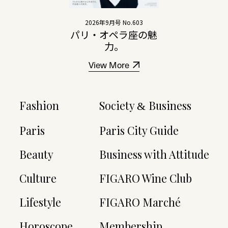
2026年9月号 No.603
パリ・オペラ座の魅
力。
View More
Fashion
Society
Business
&
Paris
Paris City Guide
Beauty
Business with Attitude
Culture
FIGARO Wine Club
Lifestyle
FIGARO Marché
Horoscope
Membership