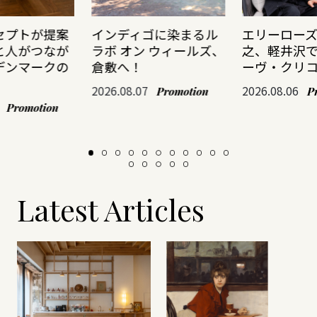
セプトが提案
インディゴに染まるル
エリーロー
と人がつなが
ラボ オン ウィールズ、
之、軽井沢
デンマークの
倉敷へ！
ーヴ・クリ
2026.08.07
2026.08.06
Promotion
P
Promotion
Latest Articles