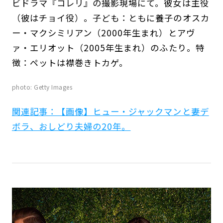
ビドラマ『コレリ』の撮影現場にて。彼女は主役
（彼はチョイ役）。子ども：ともに養子のオスカ
ー・マクシミリアン（2000年生まれ）とアヴ
ァ・エリオット（2005年生まれ）のふたり。特
徴：ペットは襟巻きトカゲ。
photo: Getty Images
関連記事：【画像】ヒュー・ジャックマンと妻デ
ボラ、おしどり夫婦の20年。