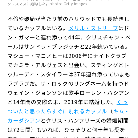
クリスマスに婚約した。photo: Getty Images
不倫や破局が当たり前のハリウッドでも長続きし
ているカップルはいる。
メリル・ストリープ
はド
ン・ガマーと連れ添って44年、クリスチャン・ベ
ールはサンドラ・ブラジッチと22年続いている。
マシュー・マコノヒーは2006年にナイトクラブ
でカミラ・アルヴェスと出会い、スティングとト
ゥルーディ・スタイラーは37年連れ添っていまも
ラブラブだ。ザ・ロックのリングネームを持つド
ウェイン・ジョンソンは歌手ローレン・ハシアン
と14年間の交際の末、2019年に結婚した。
くっ
ついたと思ったらすぐに別れるカップル
（
キム・
カーダシアン
とクリス・ハンフリーズの婚姻期間
は72日間）もいれば、ひっそりと何十年も愛を