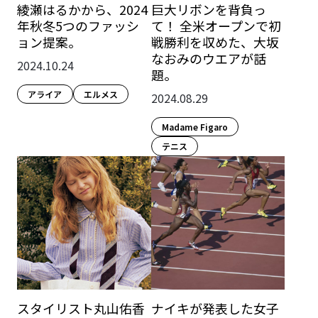
綾瀬はるかから、2024
巨大リボンを背負っ
年秋冬5つのファッシ
て！ 全米オープンで初
ョン提案。
戦勝利を収めた、大坂
なおみのウエアが話
2024.10.24
題。
アライア
エルメス
2024.08.29
Madame Figaro
テニス
スタイリスト丸山佑香
ナイキが発表した女子