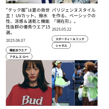
“テック服”は夏の救世
パリジェンヌスタイル
主！ UVカット、撥水
を作る、ベーシックの
性、涼感＆速乾と機能
「現在形」。
性抜群の優秀ウエア15
2025.05.22
選。
スポーティー＆リッチ
2025.06.07
シャネル
機能派ウエア
アダム エ ロペ