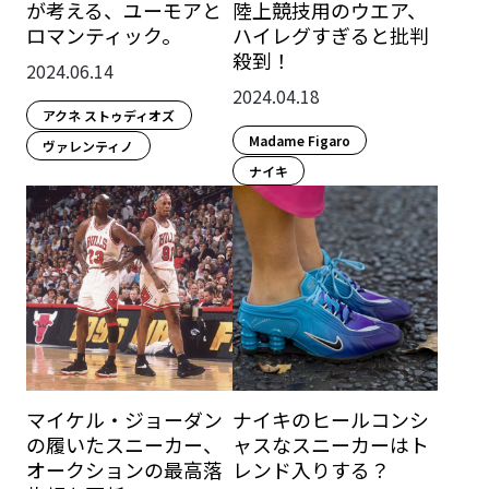
が考える、ユーモアと
陸上競技用のウエア、
ロマンティック。
ハイレグすぎると批判
殺到！
2024.06.14
2024.04.18
アクネ ストゥディオズ
Madame Figaro
ヴァレンティノ
ナイキ
マイケル・ジョーダン
ナイキのヒールコンシ
の履いたスニーカー、
ャスなスニーカーはト
オークションの最高落
レンド入りする？