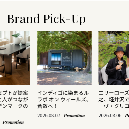
Brand Pick-Up
セプトが提案
インディゴに染まるル
エリーロー
と人がつなが
ラボ オン ウィールズ、
之、軽井沢
デンマークの
倉敷へ！
ーヴ・クリ
2026.08.07
2026.08.06
Promotion
P
Promotion