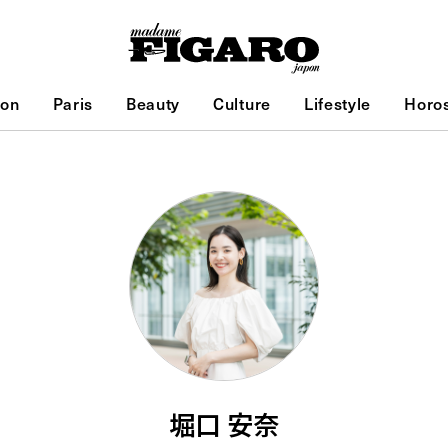
ion
Paris
Beauty
Culture
Lifestyle
Horo
堀口 安奈