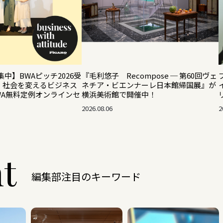
集中】BWAピッチ2026受
『毛利悠子 Recompose ─ 第60回ヴェ
！ 社会を変えるビジネス
ネチア・ビエンナーレ日本館帰国展』が
WA無料定例オンラインセ
横浜美術館で開催中！
2026.08.06
2
ht
編集部注目のキーワード