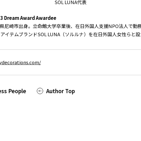
SOL LUNA代表
23 Dream Award Awardee
県尼崎市出身。立命館大学卒業後、在日外国人支援NPO法人で勤
けアイテムブランドSOL LUNA（ソルルナ）を在日外国人女性らと
tydecorations.com/
ess People
Author Top