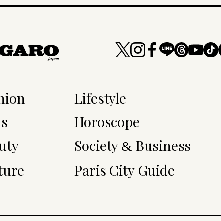
hion
Lifestyle
is
Horoscope
uty
Society
Business
&
ture
Paris City Guide