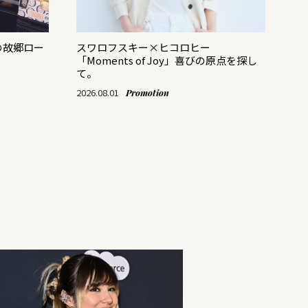
の故郷ロー
スワロフスキー×ヒコロヒー
バ
「Moments of Joy」喜びの原点を探し
レ
て。
202
2026.08.01
Promotion