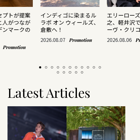
セプトが提案
インディゴに染まるル
エリーロー
と人がつなが
ラボ オン ウィールズ、
之、軽井沢
デンマークの
倉敷へ！
ーヴ・クリ
2026.08.07
2026.08.06
Promotion
P
Promotion
Latest Articles