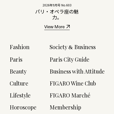
2026年9月号 No.603
パリ・オペラ座の魅
力。
View More
Fashion
Society
Business
&
Paris
Paris City Guide
Beauty
Business with Attitude
Culture
FIGARO Wine Club
Lifestyle
FIGARO Marché
Horoscope
Membership