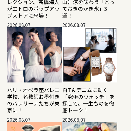
レクション。髙橋海人
山】涼を味わう「とっ
がエトロのポップアッ
ておきのかき氷」3
プストアに来場！
選！
2026.08.07
2026.08.07
パリ・オペラ座バレエ
白T＆デニムに効く
学校、名教師お墨付き
「究極のウォッチ」を
のバレリーナたちが東
探して。一生ものを徹
京に！
底トーク！
2026.08.07
2026.08.07