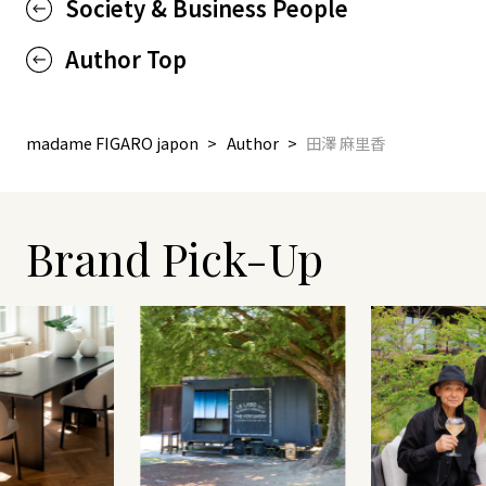
Society & Business People
Author Top
madame FIGARO japon
Author
田澤 麻里香
Brand Pick-Up