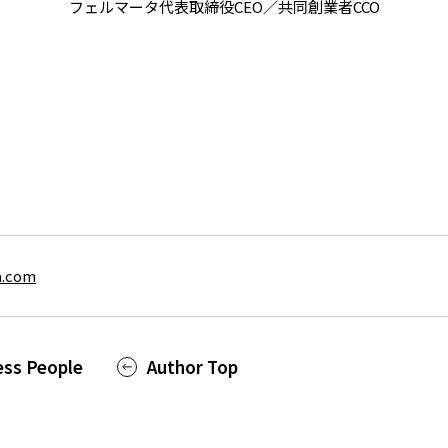
フェルマータ代表取締役CEO／共同創業者CCO
a.com
ess People
Author Top