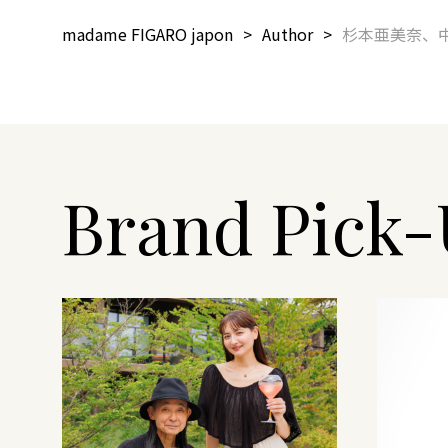
madame FIGARO japon
Author
杉本亜美奈、
Brand Pick