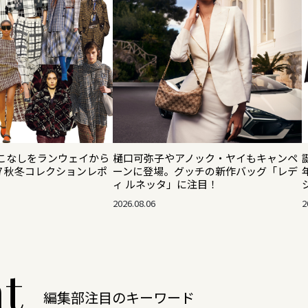
こなしをランウェイから
樋口可弥子やアノック・ヤイもキャンペ
27 秋冬コレクションレポ
ーンに登場。グッチの新作バッグ「レデ
ィ ルネッタ」に注目！
2026.08.06
2
ht
編集部注目のキーワード