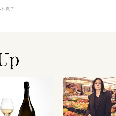
中村寛子
-Up