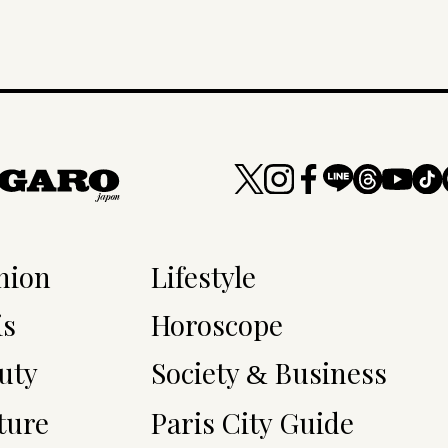
hion
Lifestyle
is
Horoscope
uty
Society
Business
&
ture
Paris City Guide