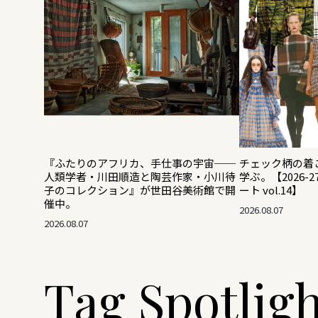
『ふたりのアフリカ、手仕事の宇宙──
チェック柄の着
人類学者・川田順造と陶芸作家・小川待
学ぶ。【2026-
子のコレクション』が世田谷美術館で開
ート vol.14】
催中。
2026.08.07
2026.08.07
Tag Spotlig