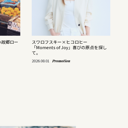
の故郷ロー
スワロフスキー×ヒコロヒー
バ
「Moments of Joy」喜びの原点を探し
レ
て。
202
2026.08.01
Promotion