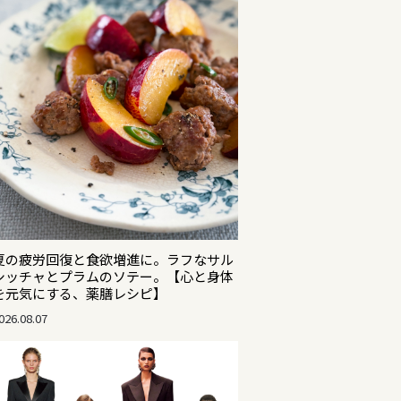
夏の疲労回復と食欲増進に。ラフなサル
シッチャとプラムのソテー。【心と身体
を元気にする、薬膳レシピ】
026.08.07