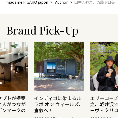
madame FIGARO japon
Author
田中沙弥果、斎藤明日美
Brand Pick-Up
セプトが提案
インディゴに染まるル
エリーロー
と人がつなが
ラボ オン ウィールズ、
之、軽井沢
デンマークの
倉敷へ！
ーヴ・クリ