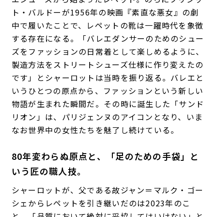
ト・バルドーが1956年の映画『素直な悪女』の劇
中で履いたことで、レペットの靴は一躍時代を象徴
する存在になる。「バレエダンサーのためのシュー
ズをファッションの日常着として楽しめるように、
製造方法をストリートシューズ仕様に作り変えたの
です」とシャーロットは当時を振り返る。バレエと
いうひとつの原点から、ファッションという新しい
物語が生まれた瞬間だ。その時に誕生した「サンド
リオン」は、パリジェンヌのアイコンとなり、いま
なお世界中の女性たちを魅了し続けている。
80年変わらぬ原点と、「足のための手袋」と
いう匠の職人技。
シャーロットが、父である故ジャン＝マルク・ゴー
シェからレペットを引き継いだのは2023年のこ
と。「品質において絶対に妥協してはいけない」と