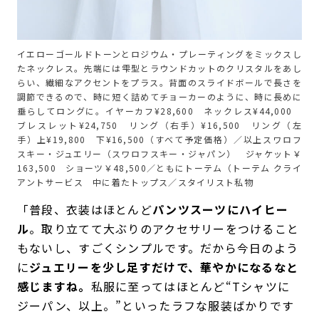
イエローゴールドトーンとロジウム・プレーティングをミックスし
たネックレス。先端には雫型とラウンドカットのクリスタルをあし
らい、繊細なアクセントをプラス。背面のスライドボールで長さを
調節できるので、時に短く詰めてチョーカーのように、時に長めに
垂らしてロングに。イヤーカフ¥28,600 ネックレス¥44,000
ブレスレット¥24,750 リング（右手）¥16,500 リング（左
手）上¥19,800 下¥16,500（すべて予定価格）／以上スワロフ
スキー・ジュエリー（スワロフスキー・ジャパン） ジャケット￥
163,500 ショーツ￥48,500／ともにトーテム（トーテム クライ
アントサービス 中に着たトップス／スタイリスト私物
「普段、衣装はほとんど
パンツスーツにハイヒー
ル
。取り立てて大ぶりのアクセサリーをつけること
もないし、すごくシンプルです。だから今日のよう
に
ジュエリーを少し足すだけで、華やかになるなと
感じますね。
私服に至ってはほとんど“Tシャツに
ジーパン、以上。”といったラフな服装ばかりです