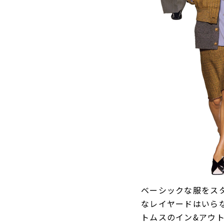
ベーシックな服をス
なレイヤードはいら
トムスのイン&アウ
意外性の更新であな