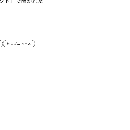
セレブニュース
イリング術。
15】