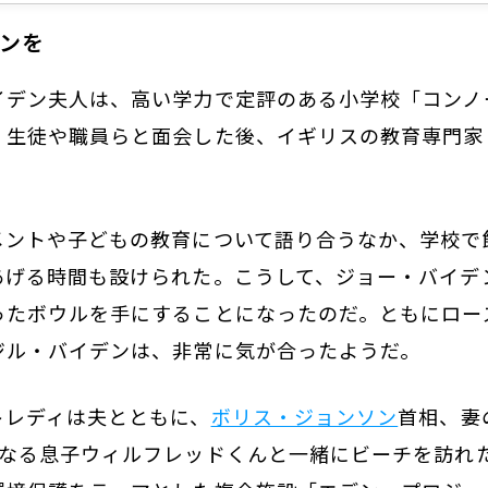
。生徒や職員らと面会した後、イギリスの教育専門家
メントや子どもの教育について語り合うなか、学校で
あげる時間も設けられた。こうして、ジョー・バイデ
ったボウルを手にすることになったのだ。ともにロー
ジル・バイデンは、非常に気が合ったようだ。
トレディは夫とともに、
ボリス・ジョンソン
首相、妻
になる息子ウィルフレッドくんと一緒にビーチを訪れ
環境保護をテーマとした複合施設「エデン・プロジェ
会に出席。そこには
エリザベス女王
も立ち会った。
dame.lefigaro.fr)