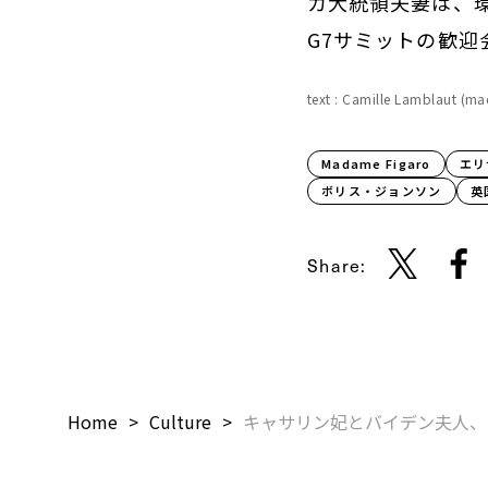
Madame Figaro
エリ
ボリス・ジョンソン
英
Share:
Home
Culture
キャサリン妃とバイデン夫人、
ベーシック
【2026-2