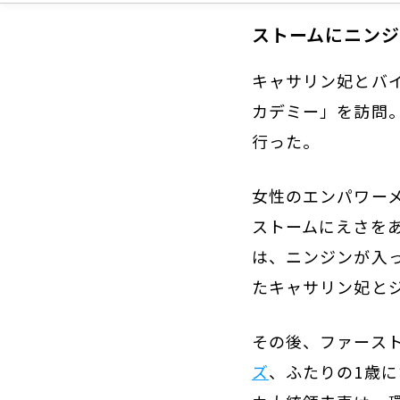
カデミー」を訪問
行った。
女性のエンパワー
ストームにえさを
は、ニンジンが入
たキャサリン妃と
その後、ファース
ズ
、ふたりの1歳
カ大統領夫妻は、
G7サミットの歓迎
text : Camille Lamblaut (ma