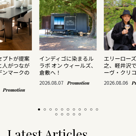
セプトが提案
インディゴに染まるル
エリーロー
と人がつなが
ラボ オン ウィールズ、
之、軽井沢
デンマークの
倉敷へ！
ーヴ・クリ
2026.08.07
2026.08.06
Promotion
P
Promotion
Latest Articles